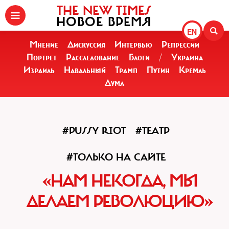
THE NEW TIMES
НОВОЕ ВРЕМЯ
EN
Мнение
Дискуссия
Интервью
Репрессии
Портрет
Расследование
Блоги
/
Украина
Израиль
Навальный
Трамп
Путин
Кремль
Дума
#PUSSY RIOT
#ТЕАТР
#ТОЛЬКО НА САЙТЕ
«НАМ НЕКОГДА, МЫ
ДЕЛАЕМ РЕВОЛЮЦИЮ»