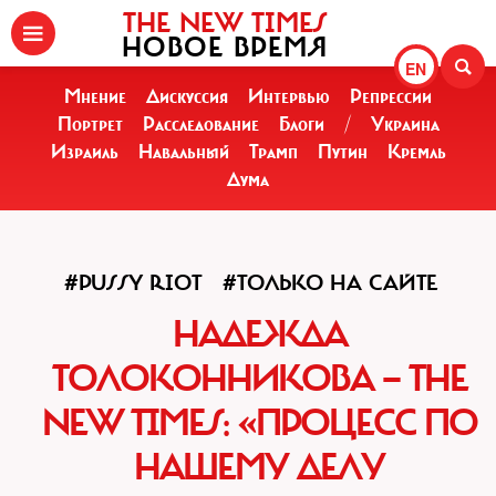
THE NEW TIMES
НОВОЕ ВРЕМЯ
EN
Мнение
Дискуссия
Интервью
Репрессии
Портрет
Расследование
Блоги
/
Украина
Израиль
Навальный
Трамп
Путин
Кремль
Дума
#PUSSY RIOT
#ТОЛЬКО НА САЙТЕ
НАДЕЖДА
ТОЛОКОННИКОВА — THE
NEW TIMES: «ПРОЦЕСС ПО
НАШЕМУ ДЕЛУ