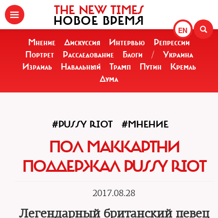
THE NEW TIMES
НОВОЕ ВРЕМЯ
EN
Мнение
Дискуссия
Интервью
Репрессии
Портрет
Расследование
Блоги
/
Украина
Израиль
Навальный
Трамп
Путин
Кремль
Дума
#PUSSY RIOT
#МНЕНИЕ
ПОЛ МАККАРТНИ
ПОДДЕРЖАЛ PUSSY RIOT
2017.08.28
Легендарный британский певец