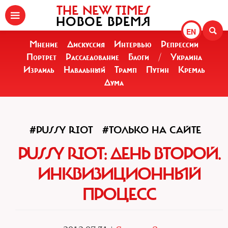
THE NEW TIMES
НОВОЕ ВРЕМЯ
EN
Мнение
Дискуссия
Интервью
Репрессии
Портрет
Расследование
Блоги
/
Украина
Израиль
Навальный
Трамп
Путин
Кремль
Дума
#PUSSY RIOT
#ТОЛЬКО НА САЙТЕ
PUSSY RIOT: ДЕНЬ ВТОРОЙ.
ИНКВИЗИЦИОННЫЙ
ПРОЦЕСС