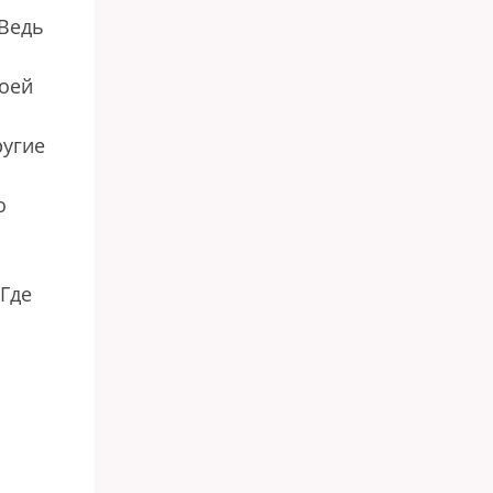
 Ведь
воей
ругие
о
Где