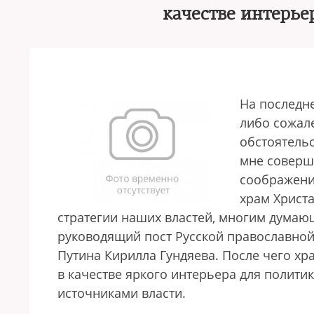
качестве интерье
На последн
либо сожал
обстоятельс
мне соверше
соображени
храм Христ
стратегии наших властей, многим думаю
руководящий пост Русской православно
Путина Кирилла Гундяева. После чего хр
в качестве яркого интерьера для полит
источниками власти.