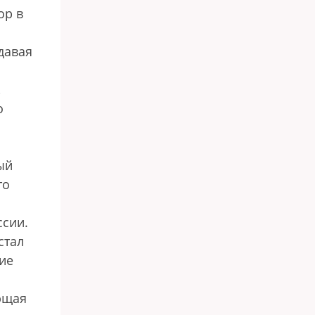
ор в
давая
,
о
ый
то
ссии.
стал
ие
ющая