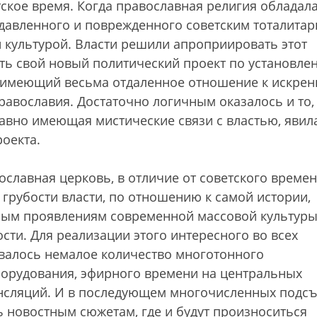
тское время. Когда православная религия обладал
адавленного и поврежденного советским тоталита
 культурой. Власти решили апроприировать этот
ить свой новый политический проект по установле
, имеющий весьма отдаленное отношение к искрен
равославия. Достаточно логичным оказалось и то,
давно имеющая мистические связи с властью, явил
оекта.
ославная церковь, в отличие от советского времен
 грубости власти, по отношению к самой истории,
ным проявлениям современной массовой культуры
ти. Для реализации этого интересного во всех
валось немалое количество многотонного
борудования, эфирного времени на центральных
ансляций. И в последующем многочисленных подс
 новостным сюжетам, где и будут произноситься