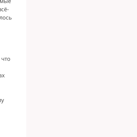
имые
сё-
илось
 что
ах
лу