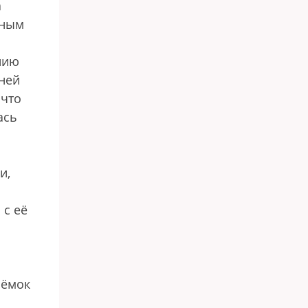
а
рным
нию
ней
 что
ась
и,
 с её
ъёмок