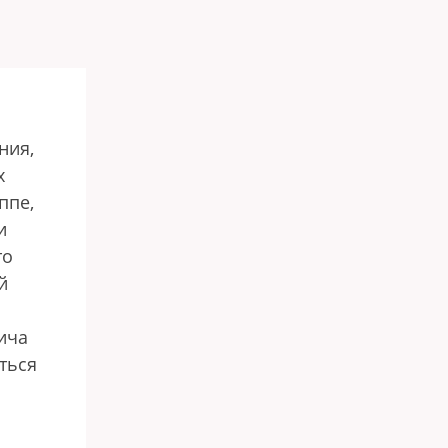
ния,
х
ппе,
и
то
й
ича
ться