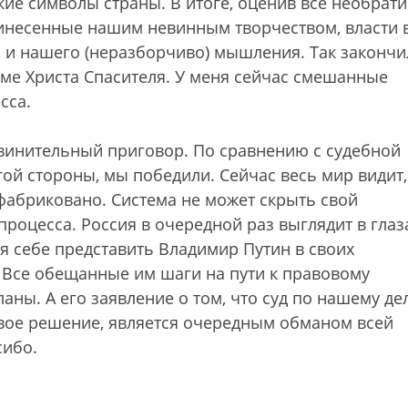
кие символы страны. В итоге, оценив все необрат
инесенные нашим невинным творчеством, власти в
с и нашего (неразборчиво) мышления. Так законч
ме Христа Спасителя. У меня сейчас смешанные
сса.
винительный приговор. По сравнению с судебной
ой стороны, мы победили. Сейчас весь мир видит,
фабриковано. Система не может скрыть свой
процесса. Россия в очередной раз выглядит в глаз
ся себе представить Владимир Путин в своих
 Все обещанные им шаги на пути к правовому
ланы. А его заявление о том, что суд по нашему де
вое решение, является очередным обманом всей
сибо.