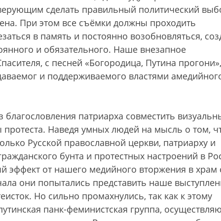
верующим сделать правильный политический выб
ена. При этом все съёмки должны проходить
аться в память и постоянно возобновляться, соз
тоянного и обязательного. Наше внезапное
пасителя, с песней «Богородица, Путина прогони»
здаваемог и поддерживаемого властями амедийног
з благословления патриарха совместить визуальн
 протеста. Наведя умных людей на мысль о том, ч
олько Русской православной церкви, патриарху и
гражданского бунта и протестных настроений в Ро
 эффект от нашего медийного вторжения в храм 
чала они попытались представить наше выступлен
исток. Но сильно промахнулись, так как к этому
путинская панк-феминистская группа, осуществля