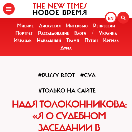
THE NEW TIMES
НОВОЕ ВРЕМЯ
EN
Мнение
Дискуссия
Интервью
Репрессии
Портрет
Расследование
Блоги
/
Украина
Израиль
Навальный
Трамп
Путин
Кремль
Дума
#PUSSY RIOT
#СУД
#ТОЛЬКО НА САЙТЕ
НАДЯ ТОЛОКОННИКОВА:
«Я О СУДЕБНОМ
ЗАСЕДАНИИ В