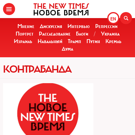
THE NEW TIMES
НОВОЕ ВРЕМЯ
EN
Мнение
Дискуссия
Интервью
Репрессии
Портрет
Расследование
Блоги
/
Украина
Израиль
Навальный
Трамп
Путин
Кремль
Дума
КОНТРАБАНДА