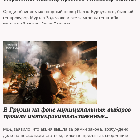
что «многих ждет тяжелая участь»
Среди обвиняемых оперный певец Паата Бурчуладзе, бывший
генпрокурор Муртаз Зоделава и экс-замглавы генштаба
грузинской армии Лаша Беридзе
В Грузии на фоне муниципальных выборов
прошли антиправительственные
протесты, начался штурм президентского
дворца
МВД заявило, что акция вышла за рамки закона, возбуждено
дело по нескольким статьям, включая призывы к свержению