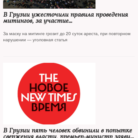
В Грузии ужесточили правила проведения
митингов, за участие
в несанкционированной акции грозит арест
до 60 суток
За маску на митинге грозит до 20 суток ареста, при повторном
нарушении — уголовная статья
В Грузии пять человек обвинили в попытке
свержения власти, премьер-министр заявил,