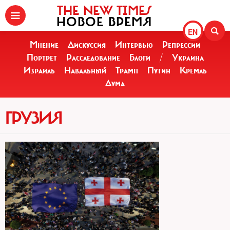
THE NEW TIMES
НОВОЕ ВРЕМЯ
EN
Мнение
Дискуссия
Интервью
Репрессии
Портрет
Расследование
Блоги
/
Украина
Израиль
Навальный
Трамп
Путин
Кремль
Дума
ГРУЗИЯ