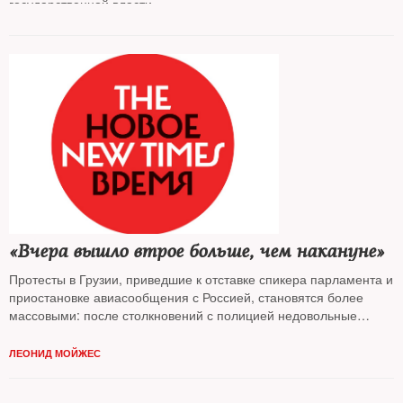
государственной власти
«Вчера вышло втрое больше, чем накануне»
Протесты в Грузии, приведшие к отставке спикера парламента и
приостановке авиасообщения с Россией, становятся более
массовыми: после столкновений с полицией недовольные
требуют отставки главы МВД. Общество устало от 7-летнего
правления партии Иванишвили, считает политолог
Гела
ЛЕОНИД МОЙЖЕС
Васадзе