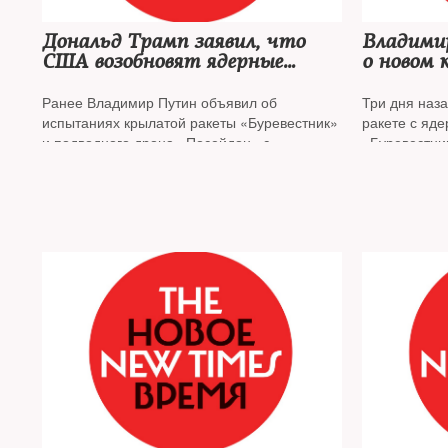
Дональд Трамп заявил, что
Владими
США возобновят ядерные
о новом 
испытания «на равных
теперь 
условиях» с другими странами
подводн
Ранее Владимир Путин объявил об
Три дня наза
«Посейдо
испытаниях крылатой ракеты «Буревестник»
ракете с яде
ядерной 
и подводного дрона «Посейдон» с
«Буревестни
установ
ядерными энергетическими установками
реакции СШ