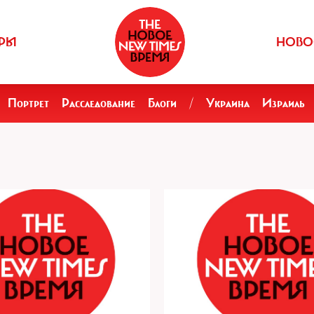
РЫ
НОВО
Портрет
Расследование
Блоги
/
Украина
Израиль