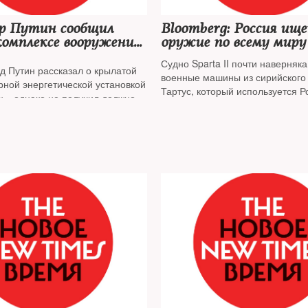
р Путин сообщил
Bloomberg: Россия ищ
комплексе вооружений,
оружие по всему мир
это безэкипажный
данные европейской р
Судно Sparta II почти наверняк
ый аппарат
д Путин рассказал о крылатой
военные машины из сирийского
н», оснащенный
рной энергетической установкой
Тартус, который используется Р
энергетической
к», однако не получил должной
Спутниковые снимки, сделанны
кой
А
июля, изучил
Bloomberg