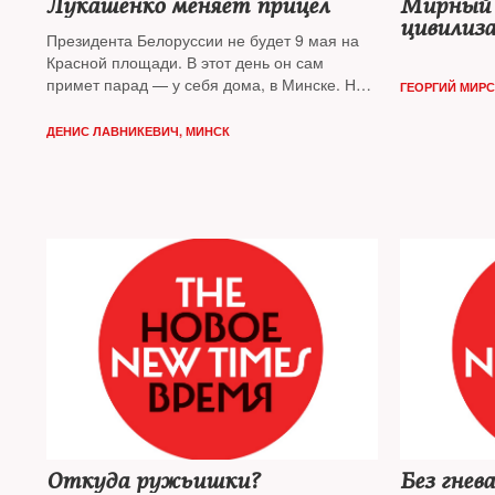
Лукашенко меняет прицел
Мирный 
цивилиз
Президента Белоруссии не будет 9 мая на
Красной площади. В этот день он сам
примет парад — у себя дома, в Минске. Но
ГЕОРГИЙ МИРС
его тень будет незримо витать
над брусчаткой, по которой пойдет
ДЕНИС ЛАВНИКЕВИЧ, МИНСК
российская военная техника: колесные
шасси, прицелы и прочая оптика,
электроника и радары — почти все это
белорусского производства
Откуда ружьишки?
Без гнев