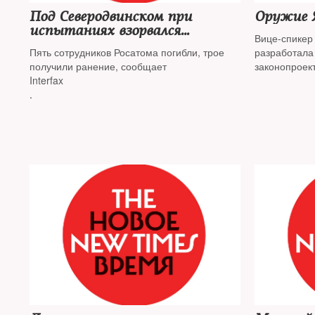
Под Северодвинском при
Оружие 
испытаниях взорвался
Вице-спикер
жидкостный реактивный
Пять сотрудников Росатома погибли, трое
разработала
двигатель
получили ранение, сообщает
законопроек
Interfax
получения р
.