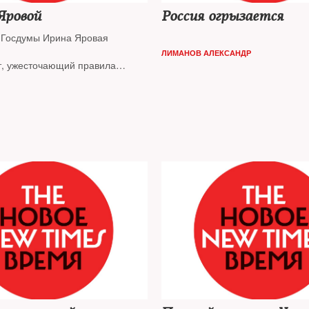
Яровой
Россия огрызается
 Госдумы Ирина Яровая
ЛИМАНОВ АЛЕКСАНДР
т, ужесточающий правила
азрешения на охотничье оружие