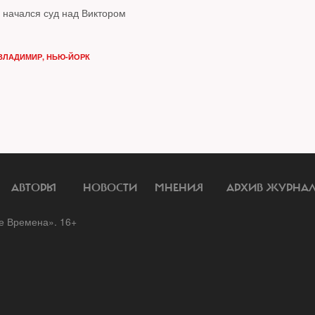
 начался суд над Виктором
ВЛАДИМИР, НЬЮ-ЙОРК
АВТОРЫ
НОВОСТИ
МНЕНИЯ
АРХИВ ЖУРНА
 Времена». 16+