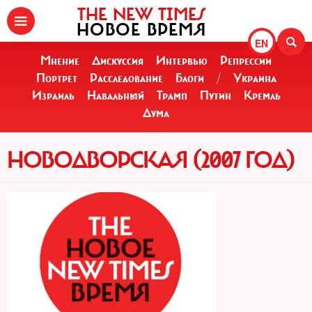
THE NEW TIMES
НОВОЕ ВРЕМЯ
EN
Мнение
Дискуссия
Интервью
Репрессии
Портрет
Расследование
Блоги
/
Украина
Израиль
Навальный
Трамп
Путин
Кремль
Дума
НОВОДВОРСКАЯ (2007 ГОД)