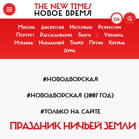
THE NEW TIMES
НОВОЕ ВРЕМЯ
EN
Мнение
Дискуссия
Интервью
Репрессии
Портрет
Расследование
Блоги
/
Украина
Израиль
Навальный
Трамп
Путин
Кремль
Дума
#НОВОДВОРСКАЯ
#НОВОДВОРСКАЯ (2007 ГОД)
#ТОЛЬКО НА САЙТЕ
ПРАЗДНИК НИЧЬЕЙ ЗЕМЛИ