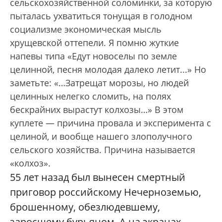
сельскохозяйственной соломинки, за которую
пыталась ухватиться тонущая в голодном
социализме экономическая мысль
хрущевской оттепели. Я помню жуткие
напевы типа «Едут новоселы по земле
целинной, песня молодая далеко летит...» Но
заметьте: «…Затрещат морозы, но людей
целинных нелегко сломить, на полях
бескрайних вырастут колхозы…» В этом
куплете — причина провала и эксперимента с
целиной, и вообще нашего злополучного
сельского хозяйства. Причина называется
«колхоз».
55 лет назад был вынесен смертный
приговор российскому Нечерноземью,
брошенному, обезлюдевшему,
заросшему бурьяном. А на экранах