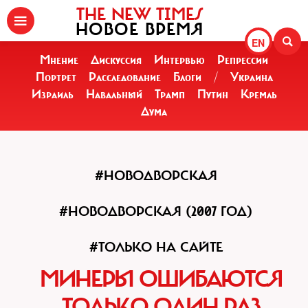
THE NEW TIMES
НОВОЕ ВРЕМЯ
EN
Мнение
Дискуссия
Интервью
Репрессии
Портрет
Расследование
Блоги
/
Украина
Израиль
Навальный
Трамп
Путин
Кремль
Дума
#НОВОДВОРСКАЯ
#НОВОДВОРСКАЯ (2007 ГОД)
#ТОЛЬКО НА САЙТЕ
МИНЕРЫ ОШИБАЮТСЯ
ТОЛЬКО ОДИН РАЗ