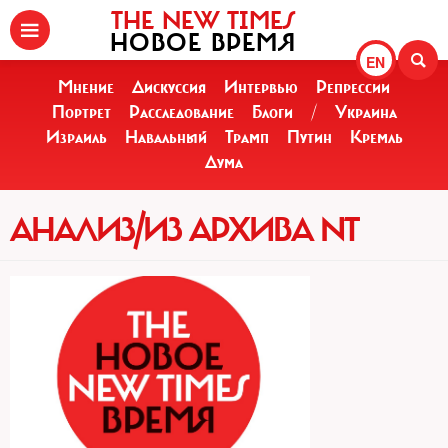
THE NEW TIMES
НОВОЕ ВРЕМЯ
EN
Мнение
Дискуссия
Интервью
Репрессии
Портрет
Расследование
Блоги
/
Украина
Израиль
Навальный
Трамп
Путин
Кремль
Дума
АНАЛИЗ/ИЗ АРХИВА NT