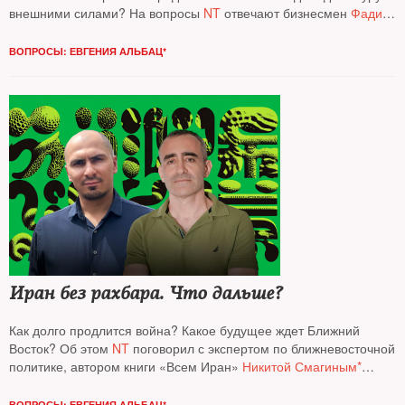
внешними силами? На вопросы
NT
отвечают бизнесмен
Фади
Храйбе
, журналист, эксперт по Центральной Азии
Аркадий
Дубнов
и основатель аналитического проекта
Re: Russia
ВОПРОСЫ: ЕВГЕНИЯ АЛЬБАЦ*
политолог
Кирилл Рогов*
Иран без рахбара. Что дальше?
Как долго продлится война? Какое будущее ждет Ближний
Восток? Об этом
NT
поговорил с экспертом по ближневосточной
политике, автором книги «Всем Иран»
Никитой Смагиным*
и израильским журналистом, военным аналитиком
Давидом
Шарпом
ВОПРОСЫ: ЕВГЕНИЯ АЛЬБАЦ*