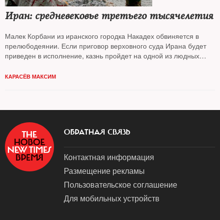
Иран: средневековье третьего тысячелетия
Малек Корбани из иранского городка Накадех обвиняется в
прелюбодеянии. Если приговор верховного суда Ирана будет
приведен в исполнение, казнь пройдет на одной из людных
площадей Тегерана. В особенностях средневековья в XXI веке
разбирался
The New Times
КАРАСЁВ МАКСИМ
ОБРАТНАЯ СВЯЗЬ
Контактная информация
Размещение рекламы
Пользовательское соглашение
Для мобильных устройств