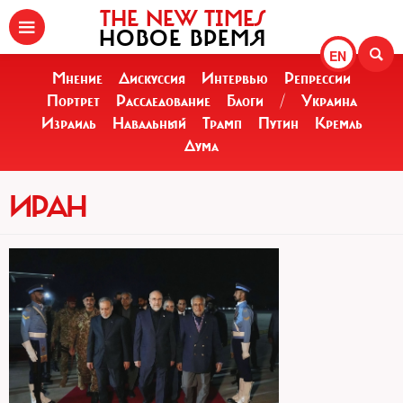
THE NEW TIMES
НОВОЕ ВРЕМЯ
EN
Мнение
Дискуссия
Интервью
Репрессии
Портрет
Расследование
Блоги
/
Украина
Израиль
Навальный
Трамп
Путин
Кремль
Дума
ИРАН