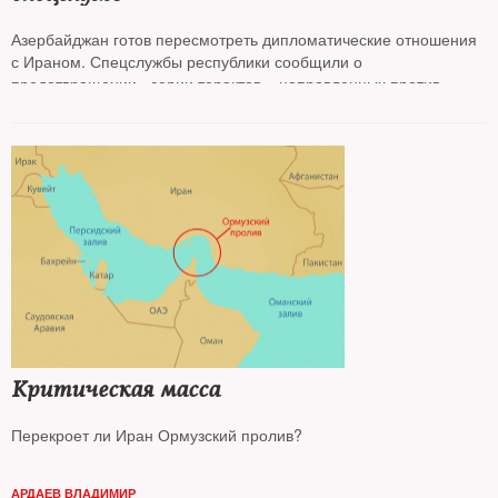
Азербайджан готов пересмотреть дипломатические отношения
с Ираном. Спецслужбы республики сообщили о
предотвращении «серии терактов», направленных против
граждан Израиля, работающих в Баку. По некоторым данным,
теракты готовились в Иране.
NT
выяснял подробности
скандала
Критическая масса
Перекроет ли Иран Ормузский пролив?
АРДАЕВ ВЛАДИМИР