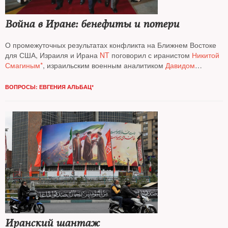
Война в Иране: бенефиты и потери
О промежуточных результатах конфликта на Ближнем Востоке
для США, Израиля и Ирана
NT
поговорил с иранистом
Никитой
Смагиным*
, израильским военным аналитиком
Давидом
Шарпом
и профессором Гарвардского университета
Евгением
Шахновичем
ВОПРОСЫ: ЕВГЕНИЯ АЛЬБАЦ*
Иранский шантаж