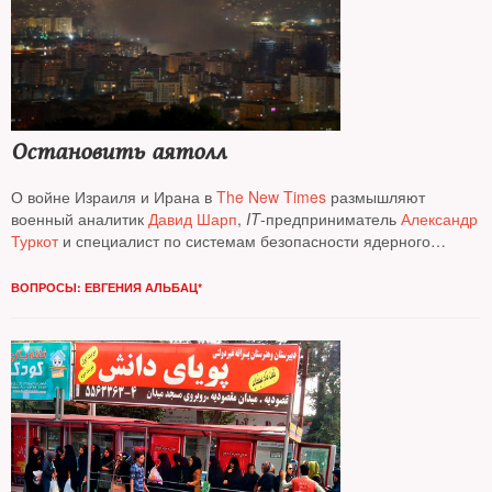
Остановить аятолл
О вой­не Израиля и Ирана в
The New Times
размышляют
военный аналитик
Давид Шарп
,
IT
-предприниматель
Александр
Туркот
и специалист по системам безопасности ядерного
оружия
Павел Подвиг
ВОПРОСЫ: ЕВГЕНИЯ АЛЬБАЦ*