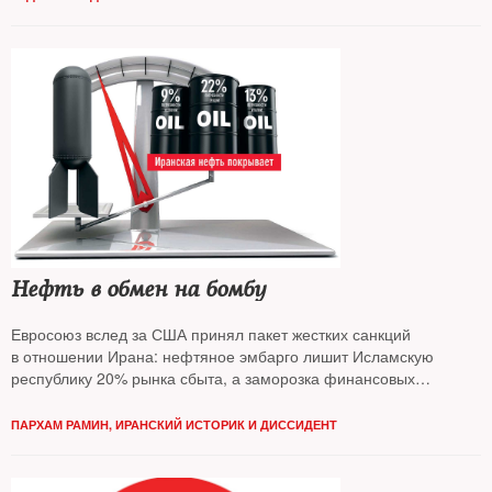
Нефть в обмен на бомбу
Евросоюз вслед за США принял пакет жестких санкций
в отношении Ирана: нефтяное эмбарго лишит Исламскую
республику 20% рынка сбыта, а заморозка финансовых
авуаров — свободы финансового маневра.
Чего в этой связи
ожидать — выяснял
NT
ПАРХАМ РАМИН, ИРАНСКИЙ ИСТОРИК И ДИССИДЕНТ