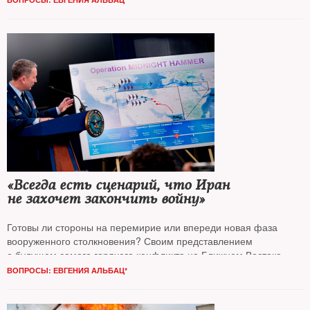
«Всегда есть сценарий, что Иран
не захочет закончить войну»
Готовы ли стороны на перемирие или впереди новая фаза
вооруженного столкновения? Своим представлением
о будущем самого горячего конфликта на Ближнем Востоке
с
The New Times
поделились военный обозреватель
Давид
ВОПРОСЫ: ЕВГЕНИЯ АЛЬБАЦ*
Шарп
и журналист, автор книги «Всем Иран»
Никита Смагин*