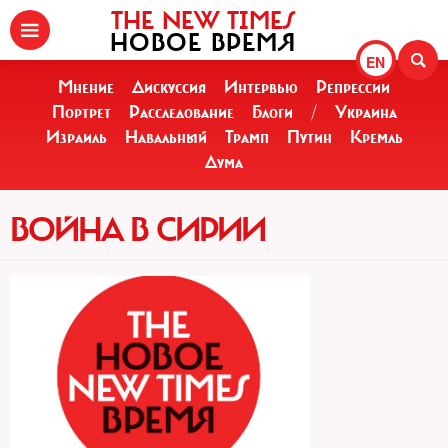
THE NEW TIMES
НОВОЕ ВРЕМЯ
EN
Мнение
Дискуссия
Интервью
Репрессии
Портрет
Расследование
Блоги
/
Украина
Израиль
Навальный
Трамп
Путин
Кремль
Дума
ВОЙНА В СИРИИ