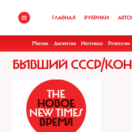
ГЛАВНАЯ
РУБРИКИ
АВТО
Мнение
Дискуссия
Интервью
Репрессии
БЫВШИЙ СССР/КО