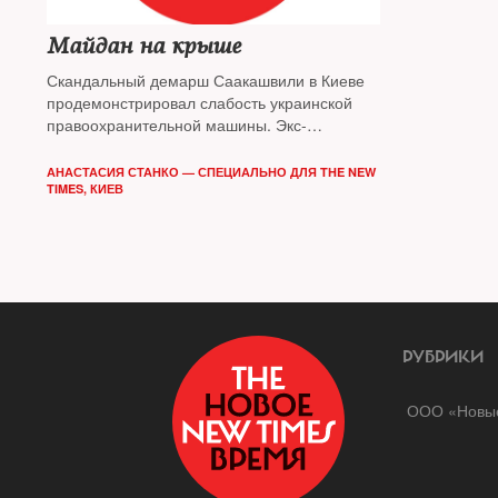
Майдан на крыше
Скандальный демарш Саакашвили в Киеве
продемонстрировал слабость украинской
правоохранительной машины. Экс-
президент Грузии намерен оставаться в
палаточном лагере и добиваться отставки
АНАСТАСИЯ СТАНКО — СПЕЦИАЛЬНО ДЛЯ THE NEW
Порошенко
TIMES, КИЕВ
РУБРИКИ
ООО «Новые