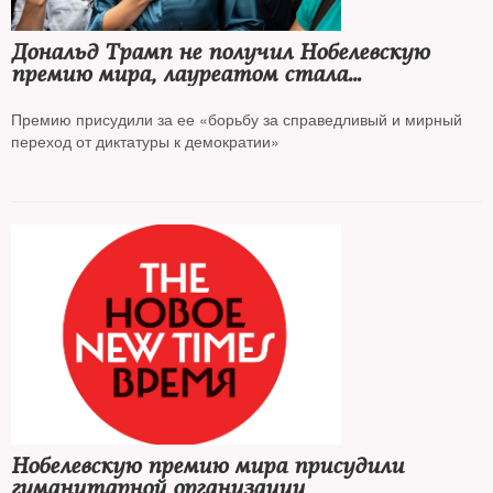
Дональд Трамп не получил Нобелевскую
премию мира, лауреатом стала
венесуэльский политик Мария Корина
Мачадо
Премию присудили за ее «борьбу за справедливый и мирный
переход от диктатуры к демократии»
Нобелевскую премию мира присудили
гуманитарной организации