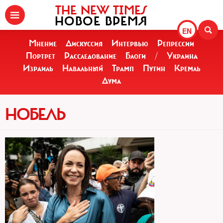
THE NEW TIMES
НОВОЕ ВРЕМЯ
EN
Мнение
Дискуссия
Интервью
Репрессии
Портрет
Расследование
Блоги
/
Украина
Израиль
Навальный
Трамп
Путин
Кремль
Дума
НОБЕЛЬ