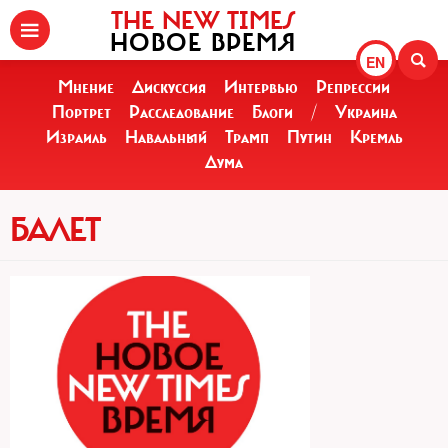
THE NEW TIMES
НОВОЕ ВРЕМЯ
EN
Мнение
Дискуссия
Интервью
Репрессии
Портрет
Расследование
Блоги
/
Украина
Израиль
Навальный
Трамп
Путин
Кремль
Дума
БАЛЕТ