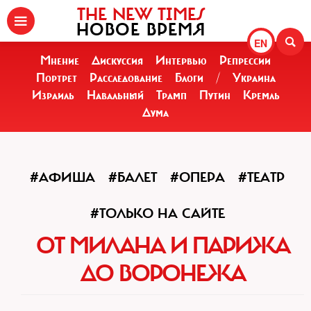
THE NEW TIMES
НОВОЕ ВРЕМЯ
EN
Мнение
Дискуссия
Интервью
Репрессии
Портрет
Расследование
Блоги
/
Украина
Израиль
Навальный
Трамп
Путин
Кремль
Дума
#АФИША
#БАЛЕТ
#ОПЕРА
#ТЕАТР
#ТОЛЬКО НА САЙТЕ
ОТ МИЛАНА И ПАРИЖА
ДО ВОРОНЕЖА