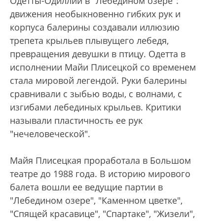
Одетты-Одиллии в "Лебедином озере":
движения необыкновенно гибких рук и
корпуса балерины создавали иллюзию
трепета крыльев плывущего лебедя,
превращения девушки в птицу. Одетта в
исполнении Майи Плисецкой со временем
стала мировой легендой. Руки балерины
сравнивали с зыбью воды, с волнами, с
изгибами лебединых крыльев. Критики
называли пластичность ее рук
"нечеловеческой".
Майя Плисецкая проработала в Большом
театре до 1988 года. В историю мирового
балета вошли ее ведущие партии в
"Лебедином озере", "Каменном цветке",
"Спящей красавице", "Спартаке", "Жизели",