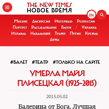
THE NEW TIMES
НОВОЕ ВРЕМЯ
EN
Мнение
Дискуссия
Интервью
Репрессии
Портрет
Расследование
Блоги
/
Украина
Израиль
Навальный
Трамп
Путин
Кремль
Дума
#БАЛЕТ
#ТЕАТР
#ТОЛЬКО НА САЙТЕ
УМЕРЛА МАЙЯ
ПЛИСЕЦКАЯ (1925–2015)
2015.05.02
Балерина от Бога. Лучшая