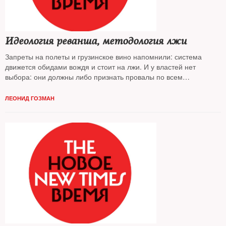
Идеология реванша, методология лжи
Запреты на полеты и грузинское вино напомнили: система
движется обидами вождя и стоит на лжи. И у властей нет
выбора: они должны либо признать провалы по всем
направлениям, либо погружать население в мир иллюзий. Об
итогах антигрузинской кампании — политолог
Леонид Гозман
ЛЕОНИД ГОЗМАН