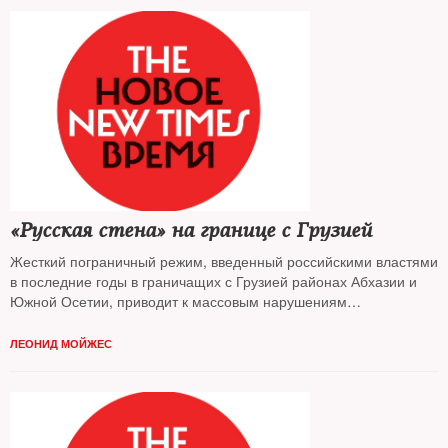
«Русская стена» на границе с Грузией
Жесткий пограничный режим, введенный российскими властями
в последние годы в граничащих с Грузией районах Абхазии и
Южной Осетии, приводит к массовым нарушениям
основополагающих прав и свобод. Это зона бедствия,
констатирует Amnesty International
ЛЕОНИД МОЙЖЕС