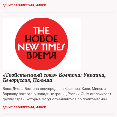
Лавникевич
ДЕНИС ЛАВНИКЕВИЧ, МИНСК
«Тройственный союз» Болтона: Украина,
Белоруссия, Польша
Вояж Джона Болтона поочередно в Кишинев, Киев, Минск и
Варшаву показал: у западных границ России США сколачивает
группу стран, которые могут объединиться по политическим
(защита от РФ) и экономическим (поставки американского газа
ДЕНИС ЛАВНИКЕВИЧ, МИНСК
и нефти) интересам. С подробностями — корреспондент
NT
в
Минске