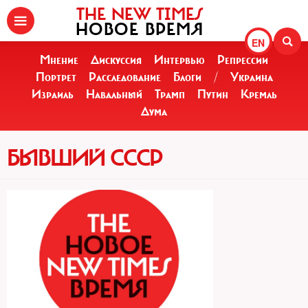
THE NEW TIMES
НОВОЕ ВРЕМЯ
EN
Мнение
Дискуссия
Интервью
Репрессии
Портрет
Расследование
Блоги
/
Украина
Израиль
Навальный
Трамп
Путин
Кремль
Дума
БЫВШИЙ СССР