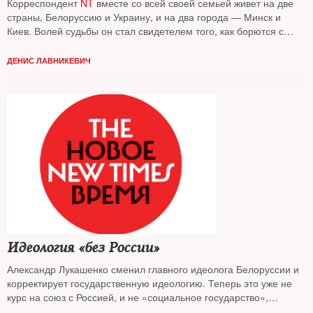
Корреспондент
NT
вместе со всей своей семьей живет на две
страны, Белоруссию и Украину, и на два города — Минск и
Киев. Волей судьбы он стал свидетелем того, как борются с
эпидемией коронавируса в двух соседних республиках, и как
разительно отличается в них ситуация
ДЕНИС ЛАВНИКЕВИЧ
Идеология «без России»
Александр Лукашенко сменил главного идеолога Белоруссии и
корректирует государственную идеологию. Теперь это уже не
курс на союз с Россией, и не «социальное государство»,
констатирует корреспондент
NT
в Белоруссии
Денис