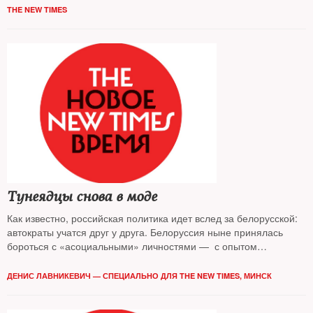
масштабной волны протестов
THE NEW TIMES
Тунеядцы снова в моде
Как известно, российская политика идет вслед за белорусской:
автократы учатся друг у друга. Белоруссия ныне принялась
бороться с «асоциальными» личностями — с опытом
знакомился The New Times
ДЕНИС ЛАВНИКЕВИЧ — СПЕЦИАЛЬНО ДЛЯ THE NEW TIMES, МИНСК