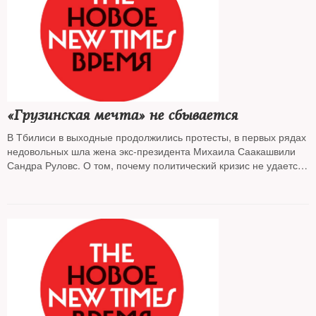
«Грузинская мечта» не сбывается
В Тбилиси в выходные продолжились протесты, в первых рядах
недовольных шла жена экс-президента Михаила Саакашвили
Сандра Руловс. О том, почему политический кризис не удается
разрешить, и чем это опасно для экономики — корреспондент в
Тбилиси
Екатерина Манасян