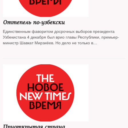
Оттепель по-узбекски
Единственным фаворитом досрочных выборов президента
Узбекистана 4 декабря был врио главы Республики, премьер-
министр Шавкат Мирзиёев. Но дело не только в
административном ресурсе. Минувшая осень, прожитая без
Ислама Каримова, действительно стала для узбеков порой
надежд,
местами даже переходящих в эйфорию
Приоткрытая страна