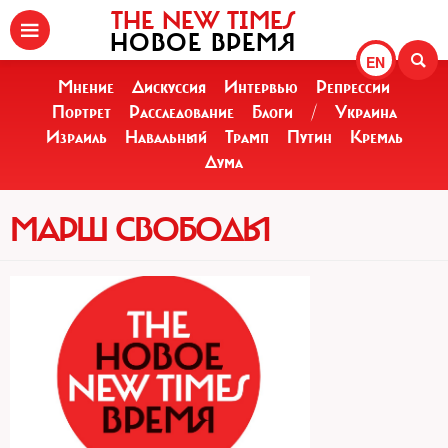
THE NEW TIMES
НОВОЕ ВРЕМЯ
EN
Мнение
Дискуссия
Интервью
Репрессии
Портрет
Расследование
Блоги
/
Украина
Израиль
Навальный
Трамп
Путин
Кремль
Дума
МАРШ СВОБОДЫ