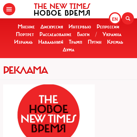
THE NEW TIMES
НОВОЕ ВРЕМЯ
EN
Мнение
Дискуссия
Интервью
Репрессии
Портрет
Расследование
Блоги
/
Украина
Израиль
Навальный
Трамп
Путин
Кремль
Дума
РЕКЛАМА