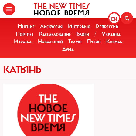
THE NEW TIMES
НОВОЕ ВРЕМЯ
EN
Мнение
Дискуссия
Интервью
Репрессии
Портрет
Расследование
Блоги
/
Украина
Израиль
Навальный
Трамп
Путин
Кремль
Дума
КАТЫНЬ