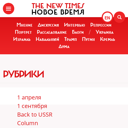
THE NEW TIMES
НОВОЕ ВРЕМЯ
EN
Мнение
Дискуссия
Интервью
Репрессии
Портрет
Расследование
Блоги
/
Украина
Израиль
Навальный
Трамп
Путин
Кремль
Дума
РУБРИКИ
1 апреля
1 сентября
Back to USSR
Column