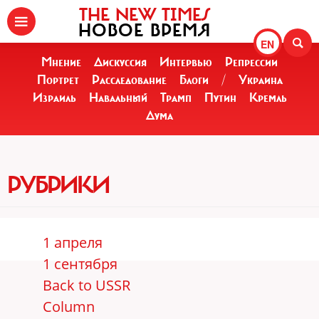
THE NEW TIMES
НОВОЕ ВРЕМЯ
EN
Мнение
Дискуссия
Интервью
Репрессии
Портрет
Расследование
Блоги
/
Украина
Израиль
Навальный
Трамп
Путин
Кремль
Дума
РУБРИКИ
1 апреля
1 сентября
Back to USSR
Column