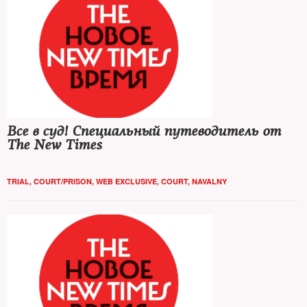
Все в суд! Специальный путеводитель от
The New Times
TRIAL
,
COURT/PRISON
,
WEB EXCLUSIVE
,
COURT
,
NAVALNY