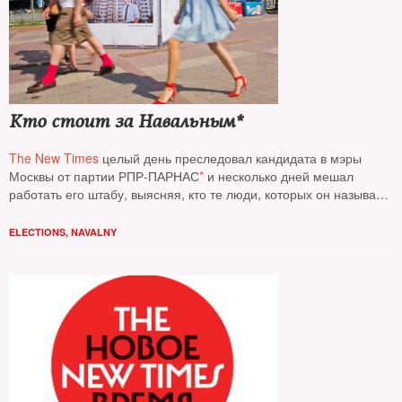
Кто стоит за Навальным*
The New Times
целый день преследовал кандидата в мэры
Москвы от партии РПР-ПАРНАС
*
и несколько дней мешал
работать его штабу, выясняя, кто те люди, которых он называет
своей командой (материал
NT
2013-го года)
ELECTIONS
,
NAVALNY