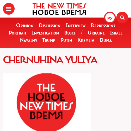
THE NEW TIMES
НОВОЕ ВРЕМЯ
РУ
Opinion
Discussion
Interview
Repressions
Portrait
Investigation
Blogs
/
Ukraine
Israel
Navalny
Trump
Putin
Kremlin
Duma
CHERNUHINA YULIYA