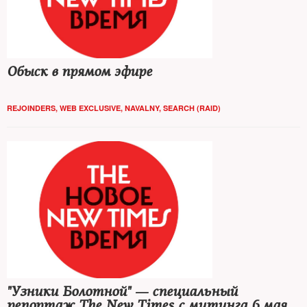
Обыск в прямом эфире
REJOINDERS
,
WEB EXCLUSIVE
,
NAVALNY
,
SEARCH (RAID)
"Узники Болотной" — специальный
репортаж The New Times с митинга 6 мая