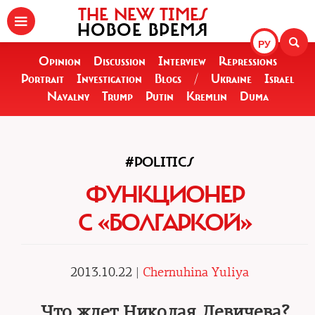
THE NEW TIMES
НОВОЕ ВРЕМЯ
РУ
Opinion
Discussion
Interview
Repressions
Portrait
Investigation
Blogs
/
Ukraine
Israel
Navalny
Trump
Putin
Kremlin
Duma
#POLITICS
ФУНКЦИОНЕР
С «БОЛГАРКОЙ»
2013.10.22 |
Chernuhina Yuliya
Что ждет Николая Левичева?