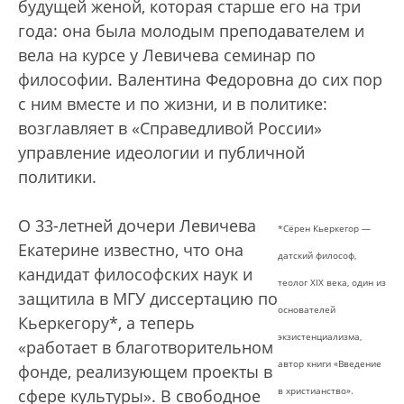
будущей женой, которая старше его на три
года: она была молодым преподавателем и
вела на курсе у Левичева семинар по
философии. Валентина Федоровна до сих пор
с ним вместе и по жизни, и в политике:
возглавляет в «Справедливой России»
управление идеологии и публичной
политики.
О 33-летней дочери Левичева
*Сёрен Кьеркегор —
Екатерине известно, что она
датский философ,
кандидат философских наук и
теолог XIX века, один из
защитила в МГУ диссертацию по
основателей
Кьеркегору*, а теперь
экзистенциализма,
«работает в благотворительном
автор книги «Введение
фонде, реализующем проекты в
в христианство».
сфере культуры». В свободное