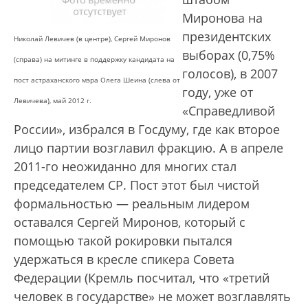
Миронова на
президентских
Николай Левичев (в центре), Сергей Миронов
выборах (0,75%
(справа) на митинге в поддержку кандидата на
голосов), в 2007
пост астраханского мэра Олега Шеина (слева от
году, уже от
Левичева), май 2012 г.
«Справедливой
России», избрался в Госдуму, где как второе
лицо партии возглавил фракцию. А в апреле
2011-го неожиданно для многих стал
председателем СР. Пост этот был чистой
формальностью — реальным лидером
оставался Сергей Миронов, который с
помощью такой рокировки пытался
удержаться в кресле спикера Совета
Федерации (Кремль посчитал, что «третий
человек в государстве» не может возглавлять