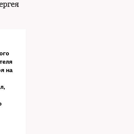
ергея
ого
теля
ря на
л,
о