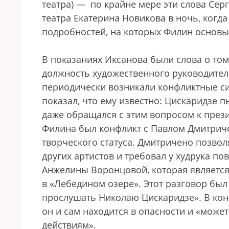
театра) — по крайне мере эти слова Се
театра Екатерина Новикова в ночь, когд
подробностей, на которых Филин основыв
В показаниях Иксанова были слова о том
должность художественного руководителя
периодически возникали конфликтные с
показал, что ему известно: Цискаридзе 
даже обращался с этим вопросом к прези
Филина был конфликт с Павлом Дмитрич
творческого статуса. Дмитричено позвол
других артистов и требовал у худрука п
Анжелины Воронцовой, которая является
в «Лебедином озере». Этот разговор был
прослушать Николаю Цискаридзе». В кон
он и сам находится в опасности и «мож
действиям».