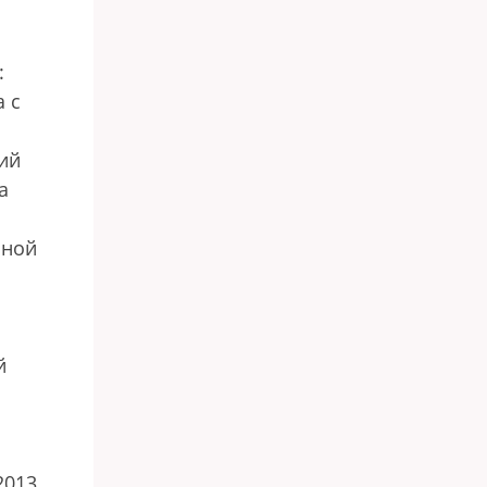
:
 с
ий
а
иной
й
2013