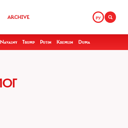
ARCHIVE
РУ
Navalny
Trump
Putin
Kremlin
Duma
МОГ