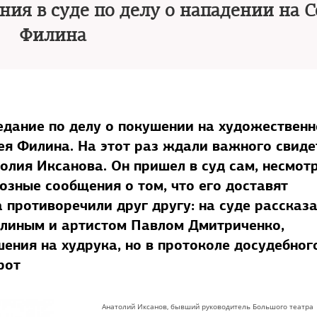
ния в суде по делу о нападении на С
Филина
едание по делу о покушении на художественн
ея Филина. На этот раз ждали важного свиде
олия Иксанова. Он пришел в суд сам, несмот
озные сообщения о том, что его доставят
противоречили друг другу: на суде рассказа
илиным и артистом Павлом Дмитриченко,
ения на худрука, но в протоколе досудебног
рот
Анатолий Иксанов, бывший руководитель Большого театра