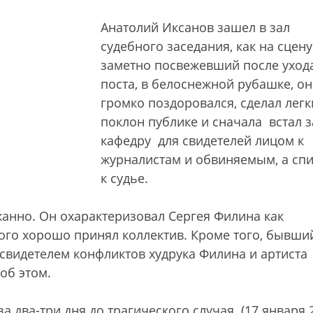
Анатолий Иксанов зашел в зал
судебного заседания, как на сцену
заметно посвежевший после ухода
поста, в белоснежной рубашке, он
громко поздоровался, сделал легк
поклон публике и сначала встал з
кафедру для свидетелей лицом к
журналистам и обвиняемым, а сп
к судье.
анно. Он охарактеризовал Сергея Филина как
ого хорошо принял коллектив. Кроме того, бывши
 свидетелем конфликтов худрука Филина и артиста
об этом.
а два-три дня до трагического случая (17 января 