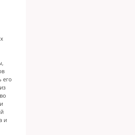
ех
ы,
ов
ь его
из
 во
ли
ий
а и