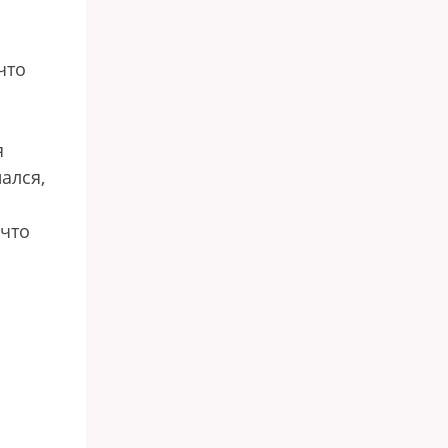
что
я
ался,
 что