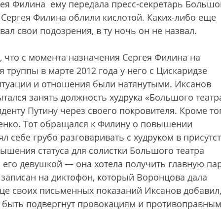
ргея Филина ему передала пресс-секретарь Большо
а Сергея Филина облили кислотой. Каких-либо еще
ал свои подозрения, в ту ночь он не назвал.
, что с момента назначения Сергея Филина на
 труппы в марте 2012 года у него с Цискаридзе
итуации и отношения были натянутыми. Иксанов
пытался занять должность худрука «Большого театр
денту Путину через своего покровителя. Кроме тог
енко. Тот обращался к Филину о повышении
ял себе грубо разговаривать с худруком в присутс
овышения статуса для солистки Большого театра
 его девушкой — она хотела получить главную па
 записан на диктофон, который Воронцова дала
це своих письменных показаний Иксанов добавил,
ет быть подвергнут провокациям и противоправны