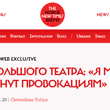
ORS
NEWS
ions
Portrait
Investigation
Blogs
/
Ukraine
Israel
WEB EXCLUSIVE
ОЛЬШОГО ТЕАТРА: «Я 
ГНУТ ПРОВОКАЦИЯМ»
.20 |
Chernuhina Yuliya