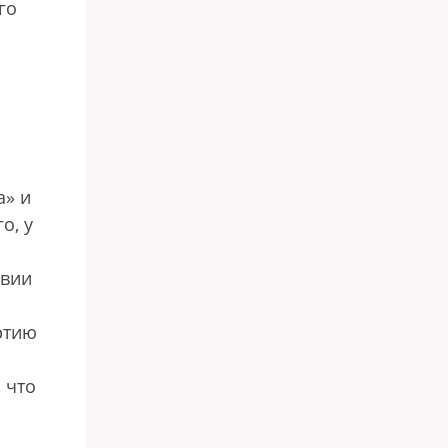
го
а» и
о, у
твии
ртию
 что
м