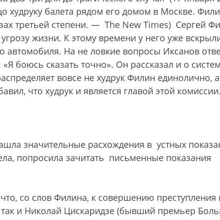
цо худруку балета рядом его домом в Москве. Фил
зах третьей степени. — The New Times) Сергей Ф
угрозу жизни. К этому времени у него уже вскрыл
о автомобиля. На не ловкие вопросы Иксанов отве
 «Я боюсь сказать точно». Он рассказал и о систе
распределяет вовсе не худрук Филин единолично, а
вил, что худрук и является главой этой комиссии
нашла значительные расхождения в устных показа
дела, попросила зачитать письменные показания
 что, со слов Филина, к совершению преступления 
 так и Николай Цискаридзе (бывший премьер Бол