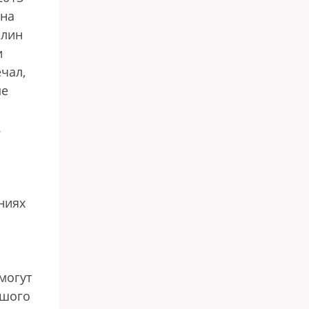
ина
илин
и
чал,
ме
.
ниях
могут
ьшого