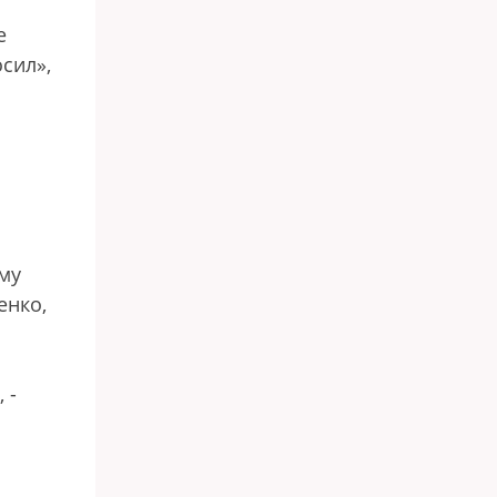
е
сил»,
ему
енко,
 -