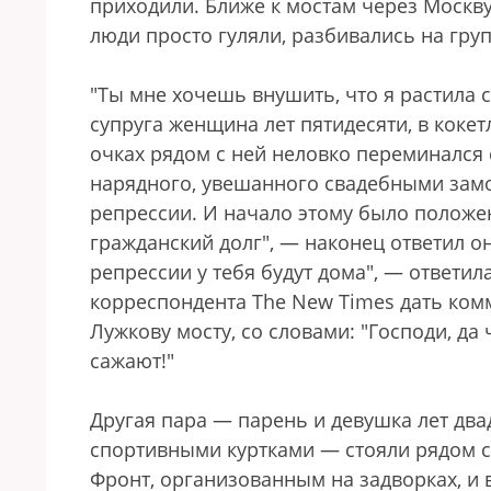
приходили. Ближе к мостам через Москв
люди просто гуляли, разбивались на гру
"Ты мне хочешь внушить, что я растила 
супруга женщина лет пятидесяти, в коке
очках рядом с ней неловко переминался 
нарядного, увешанного свадебными замоч
репрессии. И начало этому было положе
гражданский долг", — наконец ответил о
репрессии у тебя будут дома", — ответи
корреспондента The New Times дать комм
Лужкову мосту, со словами: "Господи, да 
сажают!"
Другая пара — парень и девушка лет два
спортивными куртками — стояли рядом с
Фронт, организованным на задворках, и