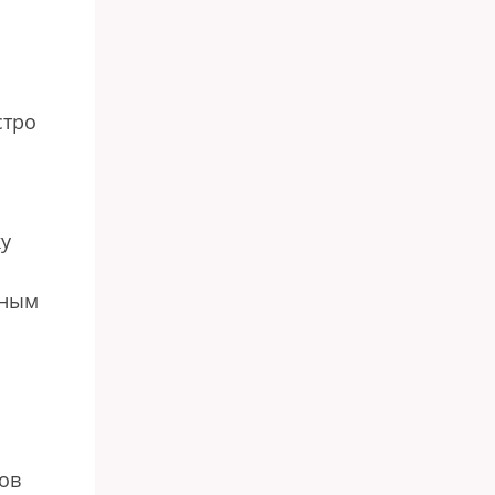
стро
ку
чным
ров