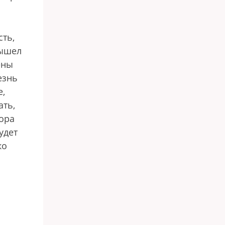
сть,
вышел
ены
езнь
е,
ать,
пора
удет
ко