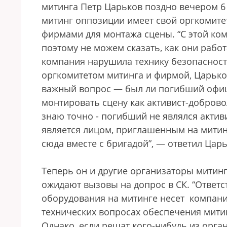
митинга Петр Царьков поздно вечером 6 
митинг оппозиции имеет свой оргкомите
фирмами для монтажа сцены. “С этой ко
поэтому не можем сказать, как они рабо
компания нарушила технику безопасност
оргкомитетом митинга и фирмой, Царьков 
важный вопрос — был ли погибший офи
монтировать сцену как активист-доброво
знаю точно - погибший не являлся акти
является лицом, приглашенным на митин
сюда вместе с бригадой”, — ответил Царь
Теперь он и другие организаторы мити
ожидают вызовы на допрос в СК. “Ответс
оборудования на митинге несет компани
технических вопросах обеспечения митин
Однако, если решат кого-нибудь из органи