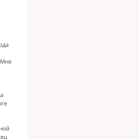
ода
 Мне
ва
оге
тной
тец