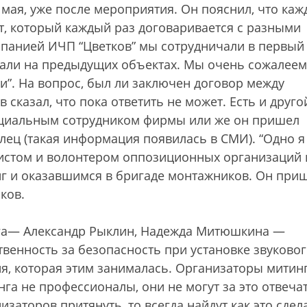
мая, уже после мероприятия. Он пояснил, что ка
т, который каждый раз договаривается с разными
мпанией ИЧП “Цветков” мы сотрудничали в первый 
тали на предыдущих объектах. Мы очень сожалеем
и”. На вопрос, был ли заключен договор между
сказал, что пока ответить не может. Есть и друго
циальным сотрудником фирмы или же он пришел
лец (такая информация появилась в СМИ). “Одно я
вистом и волонтером оппозиционных организаций 
г и оказавшимся в бригаде монтажников. Он при
ков.
нга— Александр Рыклин, Надежда Митюшкина —
твенность за безопасность при установке звуково
я, которая этим занималась. Организаторы митинг
га не профессионалы, они не могут за это отвечат
заторов притянуть, то всегда найдут как это сдела