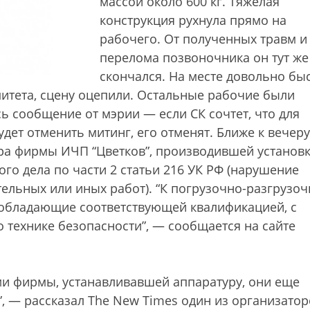
массой около 600 кг. Тяжелая
конструкция рухнула прямо на
рабочего. От полученных травм и
перелома позвоночника он тут же
скончался. На месте довольно бы
митета, сцену оцепили. Остальные рабочие были
ь сообщение от мэрии — если СК сочтет, что для
дет отменить митинг, его отменят. Ближе к вечеру
ора фирмы ИЧП “Цветков”, производившей установ
ого дела по части 2 статьи 216 УК РФ (нарушение
тельных или иных работ). “К погрузочно-разгрузо
 обладающие соответствующей квалификацией, с
 технике безопасности”, — сообщается на сайте
ками фирмы, устанавливавшей аппаратуру, они еще
”, — рассказал The New Times один из организато