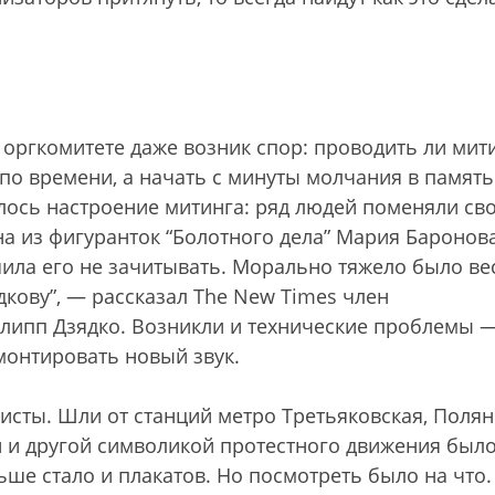
.
оргкомитете даже возник спор: проводить ли мит
по времени, а начать с минуты молчания в память
лось настроение митинга: ряд людей поменяли св
на из фигуранток “Болотного дела” Мария Баронов
шила его не зачитывать. Морально тяжело было ве
кову”, — рассказал The New Times член
липп Дзядко. Возникли и технические проблемы 
монтировать новый звук.
висты. Шли от станций метро Третьяковская, Полян
 и другой символикой протестного движения было
ньше стало и плакатов. Но посмотреть было на что.