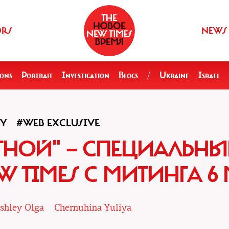
ORS
NEWS
ions
Portrait
Investigation
Blogs
/
Ukraine
Israel
LY
#WEB EXCLUSIVE
ТНОЙ" — СПЕЦИАЛЬН
W TIMES С МИТИНГА 6
shley Olga
Chernuhina Yuliya