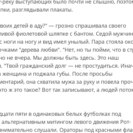
у-реку выступающих было почти не слышно, поэто
ппки, разглядывали плакаты.
своих детей в аду?" — грозно спрашивала своего
тливой фиолетовой шляпке с бантом. Седой мужчин
с ноги на ногу и вид имел унылый. Пара стояла ок
ками "дерева любви". "Нет, но ты пойми, что в с
но не вчера. Мы должны быть здесь. Это наш
н. "Твой гражданский долг — не простудиться. Ина
ла женщина и поджала губы. После просьбы
ентарий, она схватила мужа за руку и повела проч
что ж это такое? Вот так записывают, а людей пото
дцати пяти в одинаковых белых футболках под
 альтернативным митингом левого движения Рот-
 внимательно слушали. Ораторы под красными фл