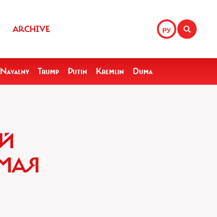
ARCHIVE
РУ
Navalny
Trump
Putin
Kremlin
Duma
ЫЙ
 МАЯ