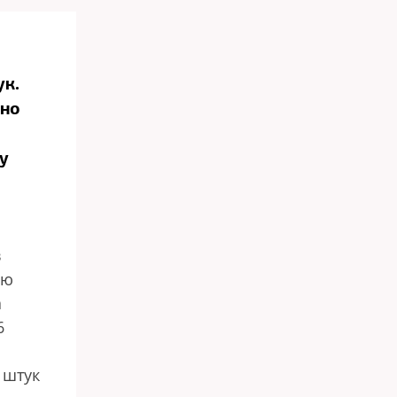
ук.
рно
у
в
ью
а
6
 штук