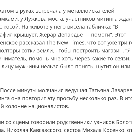
катом в руках встречала у металлоискателей
мками, у Лужкова моста, участников митинга ждал
косой. На животе у него висела табличка: “В
афия крышует, Жерар Депардье — помоги”. Этот
нское рассказал The New Times, что вот уже три г
полторы сотки земли, чтобы построить магазин. “Я
иниматель, помочь мне хоть через какие-то связи.
 лицу мужчины нельзя было понять, шутит он или
. После минуты молчания ведущая Татьяна Лазаре
нга она повторит эту просьбу несколько раз. В ит
й колонне националистов.
ми со сцены говорили родственники узников Боло
, Николая Кавказского, сестра Михала Косенко, о