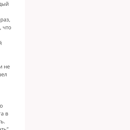
ждый
раз,
, что
й
и не
шел
го
а в
ь.
ть”,