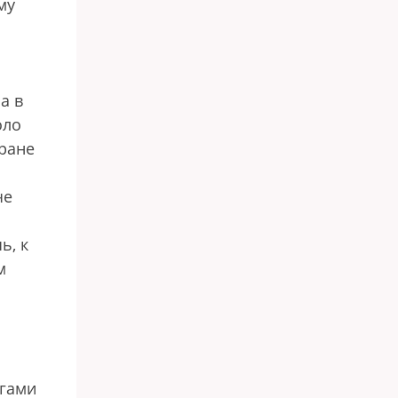
му
а в
оло
тране
че
ь, к
м
агами