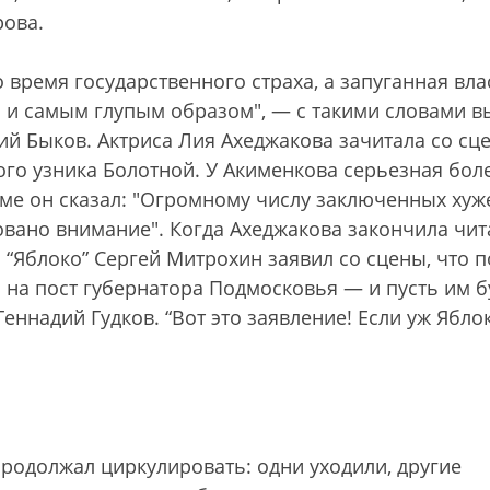
рова.
время государственного страха, а запуганная вла
м и самым глупым образом", — с такими словами 
ий Быков. Актриса Лия Ахеджакова зачитала со сц
го узника Болотной. У Акименкова серьезная бол
ьме он сказал: "Огромному числу заключенных хуж
овано внимание". Когда Ахеджакова закончила чит
 “Яблоко” Сергей Митрохин заявил со сцены, что 
 на пост губернатора Подмосковья — и пусть им б
еннадий Гудков. “Вот это заявление! Если уж Ябло
родолжал циркулировать: одни уходили, другие