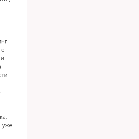
инг
 о
ои
а
сти
—
ка,
 уже