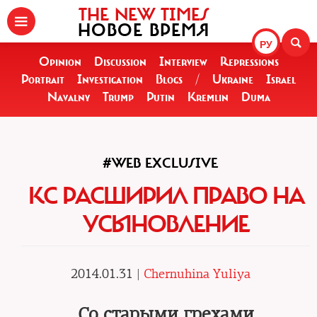
THE NEW TIMES
НОВОЕ ВРЕМЯ
РУ
Opinion
Discussion
Interview
Repressions
Portrait
Investigation
Blogs
/
Ukraine
Israel
Navalny
Trump
Putin
Kremlin
Duma
#WEB EXCLUSIVE
КС РАСШИРИЛ ПРАВО НА
УСЫНОВЛЕНИЕ
2014.01.31 |
Chernuhina Yuliya
Со старыми грехами