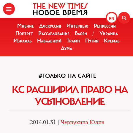
THE NEW TIMES
НОВОЕ ВРЕМЯ
EN
Мнение
Дискуссия
Интервью
Репрессии
Портрет
Расследование
Блоги
/
Украина
Израиль
Навальный
Трамп
Путин
Кремль
Дума
#ТОЛЬКО НА САЙТЕ
КС РАСШИРИЛ ПРАВО НА
УСЫНОВЛЕНИЕ
2014.01.31 |
Чернухина Юлия