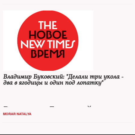
Владимир Буковский: "Делали три укола -
два в ягодицы и один под лопатку"
Владимир Буковский отсидел
MORAR NATALYA
почти 11 лет. Известный
диссидент проходил школу