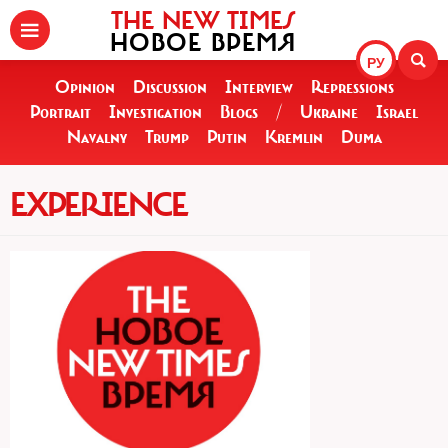
THE NEW TIMES
НОВОЕ ВРЕМЯ
РУ
Opinion
Discussion
Interview
Repressions
Portrait
Investigation
Blogs
/
Ukraine
Israel
Navalny
Trump
Putin
Kremlin
Duma
EXPERIENCE