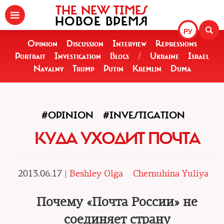
THE NEW TIMES
НОВОЕ ВРЕМЯ
РУ
Opinion
Discussion
Interview
Repressions
Portrait
Investigation
Blogs
/
Ukraine
Israel
Navalny
Trump
Putin
Kremlin
Duma
#OPINION
#INVESTIGATION
КУДА УХОДИТ ПОЧТА
2013.06.17 |
Beshley Olga
Chernuhina Yuliya
Почему «Почта России» не
соединяет страну