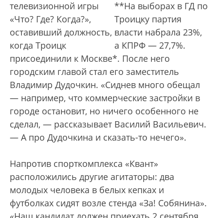
телевизионной игры
**На выборах в ГД по
«Что? Где? Когда?»,
Троицку партия
оставивший должность,
власти набрала 23%,
когда Троицк
а КПРФ — 27,7%.
присоединили к Москве*. После него
городским главой стал его заместитель
Владимир Дудочкин. «Сиднев много обещал
— например, что коммерческие застройки в
городе остановит, но ничего особенного не
сделал, — рассказывает Василий Васильевич.
— А про Дудочкина и сказать-то нечего».
Напротив спорткомплекса «Квант»
расположились другие агитаторы: два
молодых человека в белых кепках и
футболках сидят возле стенда «За! Собянина».
«Наш кандидат должен приехать 2 сентября,