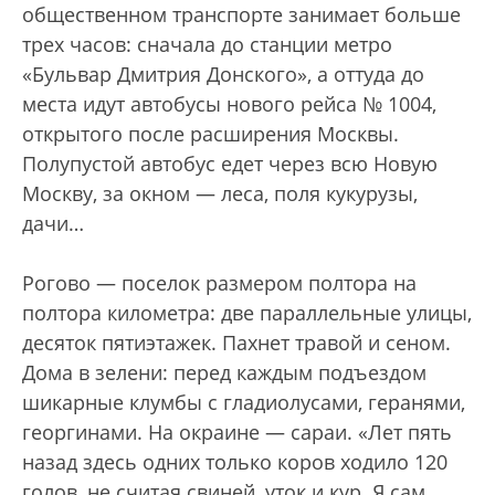
общественном транспорте занимает больше
трех часов: сначала до станции метро
«Бульвар Дмитрия Донского», а оттуда до
места идут автобусы нового рейса № 1004,
открытого после расширения Москвы.
Полупустой автобус едет через всю Новую
Москву, за окном — леса, поля кукурузы,
дачи…
Рогово — поселок размером полтора на
полтора километра: две параллельные улицы,
десяток пятиэтажек. Пахнет травой и сеном.
Дома в зелени: перед каждым подъездом
шикарные клумбы с гладиолусами, геранями,
георгинами. На окраине — сараи. «Лет пять
назад здесь одних только коров ходило 120
голов, не считая свиней, уток и кур. Я сам