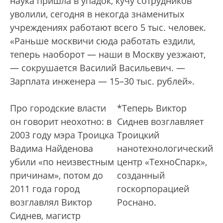
наука пришла в упадок, кучу сотрудников
уволили, сегодня в некогда знаменитых
учреждениях работают всего 5 тыс. человек.
«Раньше москвичи сюда работать ездили,
теперь наоборот — наши в Москву уезжают,
— сокрушается Василий Васильевич. —
Зарплата инженера — 15–30 тыс. рублей».
Про городские власти
*Теперь Виктор
он говорит неохотно: в
Сиднев возглавляет
2003 году мэра Троицка
Троицкий
Вадима Найденова
нанотехнологический
убили «по неизвестным
центр «ТехноСпарк»,
причинам», потом до
созданный
2011 года город
госкорпорацией
возглавлял Виктор
Роснано.
Сиднев, магистр