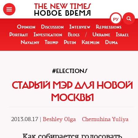
THE NEW TIMES
НОВОЕ ВРЕМЯ
РУ
Opinion
Discussion
Interview
Repressions
Portrait
Investigation
Blogs
/
Ukraine
Israel
Navalny
Trump
Putin
Kremlin
Duma
#ELECTIONS
СТАРЫЙ МЭР ДЛЯ НОВОЙ
МОСКВЫ
2013.08.17 |
Beshley Olga
Chernuhina Yuliya
Как собирается голосовать