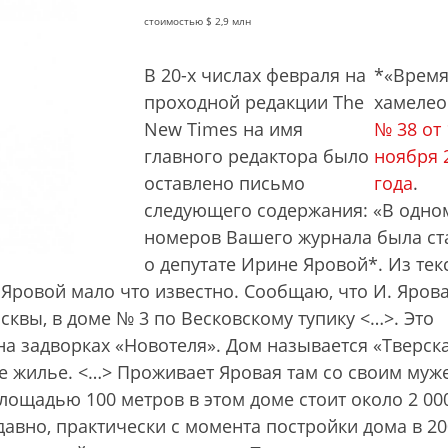
стоимостью $ 2,9 млн
В 20-х числах февраля на
*«Врем
проходной редакции The
хамелео
New Times на имя
№ 38 от 
главного редактора было
ноября 
оставлено письмо
года
.
следующего содержания: «В одно
номеров Вашего журнала была ст
о депутате Ирине Яровой*. Из тек
 Яровой мало что известно. Сообщаю, что И. Ярова
квы, в доме № 3 по Весковскому тупику <…>. Это
на задворках «Новотеля». Дом называется «Тверск
ое жилье. <…> Проживает Яровая там со своим муж
лощадью 100 метров в этом доме стоит около 2 00
авно, практически с момента постройки дома в 200