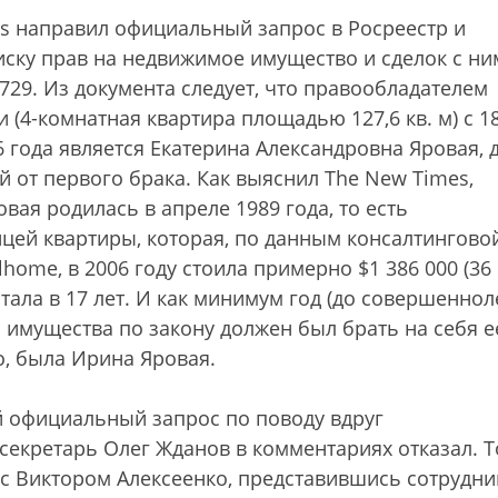
s направил официальный запрос в Росреестр и
ску прав на недвижимое имущество и сделок с н
4729. Из документа следует, что правообладателем
 (4-комнатная квартира площадью 127,6 кв. м) с 1
6 года является Екатерина Александровна Яровая, 
 от первого брака. Как выяснил The New Times,
вая родилась в апреле 1989 года, то есть
цей квартиры, которая, по данным консалтингово
home, в 2006 году стоила примерно $1 386 000 (36
стала в 17 лет. И как минимум год (до совершеннол
имущества по закону должен был брать на себя е
о, была Ирина Яровая.
й официальный запрос по поводу вдруг
секретарь Олег Жданов в комментариях отказал. Т
 с Виктором Алексеенко, представившись сотрудн