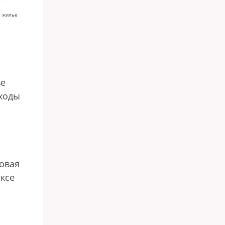
е жилье
ве
оходы
ровая
ксе