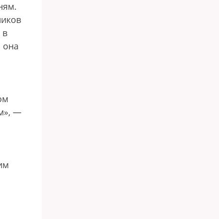
ням.
ников
 в
а она
ом
м», —
им