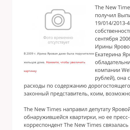
The New Time
получил Выпи
19/014/2013-
собственности
сентября 200
Ирины Яровой
Екатерина Яро
В 2009 г. Ирина Яровая даже была поручителем
обладательни
жильцов дома.
Нажмите, чтобы увеличить
компании Wel
картинку
рублей), она 
расходы по содержанию дорогостоящего 
законный представитель, коим, возможн
The New Times направил депутату Ярово
обнаружившейся квартирки, но ее пресс-
корреспондент The New Times связалась