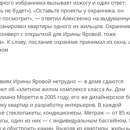
дного избранника вызывает изжогу и один ответ:
 не будет»). «Оставьте проекты у охранника, он
же посмотрит», — ответил Алексеенко на выдуманн
ланировки квартиры одного из жильцов. Охранник
конверт с открыткой для Ирины Яровой, тоже
а». К слову, послание охранник принимал из окна, 
ром
виях Ирины Яровой нетрудно — в доме сдаются
ют об «элитном жилом комплексе класса А». Дом
лиано Моретти в 2005 году, его же дизайнерское 
ку квартир и разработку интерьеров. В каждой
е стеклопакеты, кондиционеры. Метраж — от 85 к
аусы, один из них — с индивидуальным бассейном. 
 и обустроить камин. Выходя из квартиры, жильц