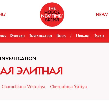
ORS
NEWS
ions
Portrait
Investigation
Blogs
/
Ukraine
Israel
INVESTIGATION
АЯ ЭЛИТНАЯ
Charochkina Viktoriya
Chernuhina Yuliya