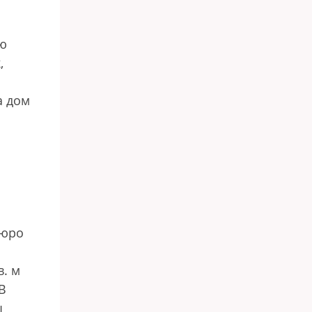
ую
,
а дом
бюро
в. м
В
ы