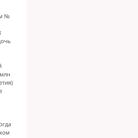
им №
8
дочь
й
 млн
етия)
е
огда
иком