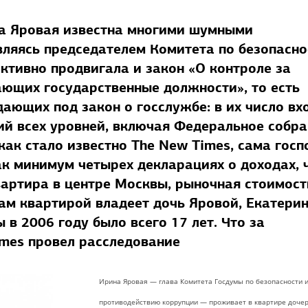
на Яровая известна многими шумными
ляясь председателем Комитета по безопасно
ктивно продвигала и закон «О контроле за
ающих государственные должности», то есть
дающих под закон о госслужбе: в их число вх
ий всех уровней, включая Федеральное собра
 как стало известно The New Times, сама гос
ак минимум четырех декларациях о доходах, 
вартира в центре Москвы, рыночная стоимост
ам квартирой владеет дочь Яровой, Екатерин
в 2006 году было всего 17 лет. Что за
imes провел расследование
Ирина Яровая — глава Комитета Госдумы по безопасности 
противодействию коррупции — проживает в квартире доче