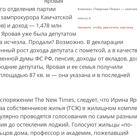
Яровая
го отделения партии
Комплекс «Тверская Плаза» — элитно
м зампрокурора Камчатской
класса А
в) и доход — 1,478 млн
Нажмите, чтобы увеличить картинку
а Яровая уже была депутатом
ра исчезла. Продали? Возможно. В декларации
ный рост дохода депутата с пометкой, а в качест
венной думы ФС РФ, пенсия, доходы от вкладов, д
родние депутаты, Яровая и ее семья получили
площадью 87 кв. м — она указана и в последней
споряжении The New Times, следует, что Ирина Я
тва собственников жилья (ТСЖ) в жилищном компле
гулярно проводятся голосования по самым разным
ия до остекления лоджий. Голосуют жильцы «по-
льцов дома, профессор и академик, пожелавший