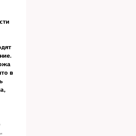
сти
одят
ние.
пожа
что в
ь
а,
и
ри