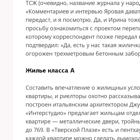
ТСЖ (очевидно, название журнала у наро
«Комментариев и интервью Яровая давать
передаст, и я посмотрю. Да, и Ирина то
просьбу ознакомиться с проектом переп
которому корреспондент позже передал 
подтвердил: «Да, есть у нас такая жиличк
огорожен трехметровым бетонным забо
Жилье класса А
Cоставить впечатление о жилищных усло
квартиры, и риелторы охотно рассказыва
построен итальянским архитектором Джу
«Интерстудио» предлагает жильцам отдел
квартире — металлические двери, тройны
до 769. В «Тверской Плазе» есть и пентх
каждой квартире можно сделать дымоход