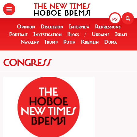
THE NEW TIMES
НОВОЕ ВРЕМЯ
РУ
Opinion
Discussion
Interview
Repressions
Portrait
Investigation
Blogs
/
Ukraine
Israel
Navalny
Trump
Putin
Kremlin
Duma
CONGRESS