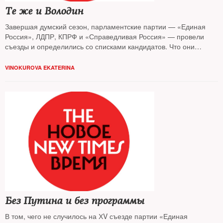
Те же и Володин
Завершая думский сезон, парламентские партии — «Единая
Россия», ЛДПР, КПРФ и «Справедливая Россия» — провели
съезды и определились со списками кандидатов. Что они
собираются предложить избирателю и чего ждать от оппозиции
— узнавал The New Times
VINOKUROVA EKATERINA
Без Путина и без программы
В том, чего не случилось на ХV съезде партии «Единая