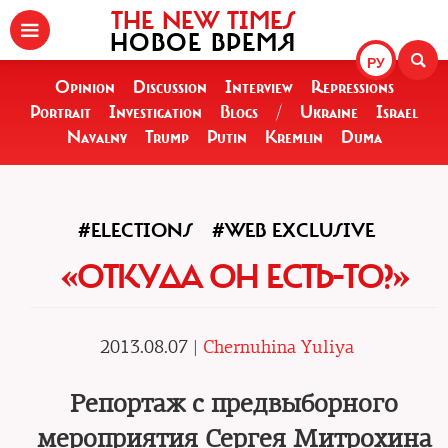
THE NEW TIMES
НОВОЕ ВРЕМЯ
РУ
Opinion
Discussion
Interview
Repressions
Portrait
Investigation
Blogs
/
Ukraine
Israel
Navalny
Trump
Putin
Kremlin
Duma
#ELECTIONS
#WEB EXCLUSIVE
«ОТКУДА ОН ЕСТЬ-ТО?»
2013.08.07 |
Chernuhina Yuliya
Репортаж с предвыборного
мероприятия Сергея Митрохина