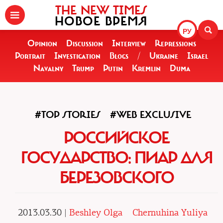
THE NEW TIMES
НОВОЕ ВРЕМЯ
РУ
Opinion
Discussion
Interview
Repressions
Portrait
Investigation
Blogs
/
Ukraine
Israel
Navalny
Trump
Putin
Kremlin
Duma
#TOP STORIES
#WEB EXCLUSIVE
РОССИЙСКОЕ
ГОСУДАРСТВО: ПИАР ДЛЯ
БЕРЕЗОВСКОГО
2013.03.30 |
Beshley Olga
Chernuhina Yuliya