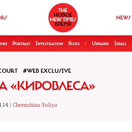
ORS
NEWS
ions
Portrait
Investigation
Blogs
/
Ukraine
Israel
COURT
#WEB EXCLUSIVE
А «КИРОВЛЕСА»
.14 |
Chernuhina Yuliya