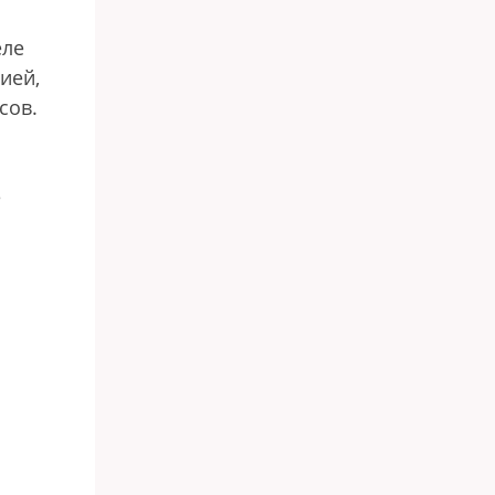
еле
ией,
асов.
е