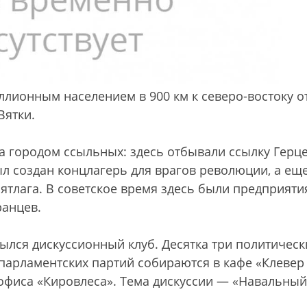
ллионным населением в 900 км к северо-востоку о
Вятки.
а городом ссыльных: здесь отбывали ссылку Герце
ыл создан концлагерь для врагов революции, а ещ
Вятлага. В советское время здесь были предприяти
ранцев.
ылся дискуссионный клуб. Десятка три политическ
епарламентских партий собираются в кафе «Клевер
 офиса «Кировлеса». Тема дискуссии — «Навальный: