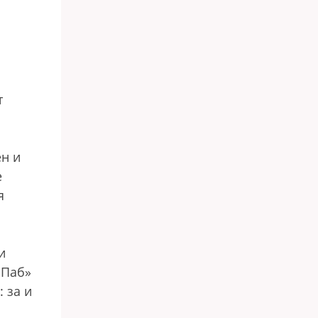
т
н и
е
я
и
 Паб»
 за и