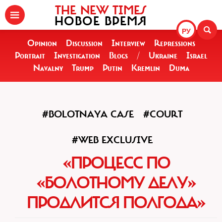
THE NEW TIMES
НОВОЕ ВРЕМЯ
РУ
Opinion
Discussion
Interview
Repressions
Portrait
Investigation
Blogs
/
Ukraine
Israel
Navalny
Trump
Putin
Kremlin
Duma
#BOLOTNAYA CASE
#COURT
#WEB EXCLUSIVE
«ПРОЦЕСС ПО
«БОЛОТНОМУ ДЕЛУ»
ПРОДЛИТСЯ ПОЛГОДА»