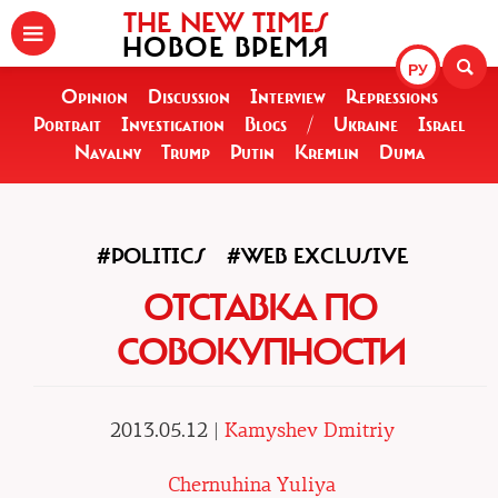
THE NEW TIMES
НОВОЕ ВРЕМЯ
РУ
Opinion
Discussion
Interview
Repressions
Portrait
Investigation
Blogs
/
Ukraine
Israel
Navalny
Trump
Putin
Kremlin
Duma
#POLITICS
#WEB EXCLUSIVE
ОТСТАВКА ПО
СОВОКУПНОСТИ
2013.05.12 |
Kamyshev Dmitriy
Chernuhina Yuliya