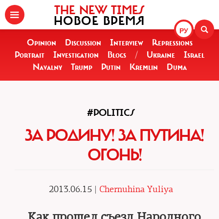
THE NEW TIMES
НОВОЕ ВРЕМЯ
РУ
Opinion
Discussion
Interview
Repressions
Portrait
Investigation
Blogs
/
Ukraine
Israel
Navalny
Trump
Putin
Kremlin
Duma
#POLITICS
ЗА РОДИНУ! ЗА ПУТИНА!
ОГОНЬ!
2013.06.15 |
Chernuhina Yuliya
Как прошел съезд Народного