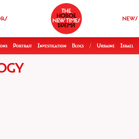
ORS
NEWS
ions
Portrait
Investigation
Blogs
/
Ukraine
Israel
LOGY