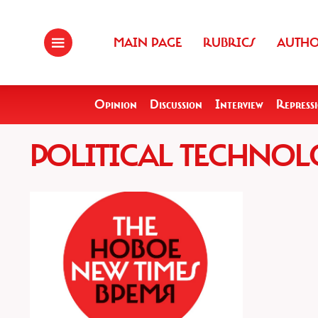
MAIN PAGE
RUBRICS
AUTH
Opinion
Discussion
Interview
Repress
POLITICAL TECHNO