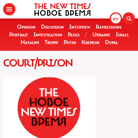
THE NEW TIMES
НОВОЕ ВРЕМЯ
РУ
Opinion
Discussion
Interview
Repressions
Portrait
Investigation
Blogs
/
Ukraine
Israel
Navalny
Trump
Putin
Kremlin
Duma
COURT/PRISON