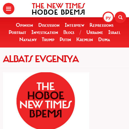
THE NEW TIMES
НОВОЕ ВРЕМЯ
РУ
Opinion
Discussion
Interview
Repressions
Portrait
Investigation
Blogs
/
Ukraine
Israel
Navalny
Trump
Putin
Kremlin
Duma
ALBATS EVGENIYA