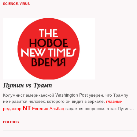
SCIENCE
,
VIRUS
На фото
: так выглядит омикрон в лабораторной чашке под
глазом электронного микроскопа
Путин vs Трамп
Колумнист американской Washington Post уверен, что Трампу
не нравится человек, которого он видит в зеркале,
главный
NT
редактор
Евгения Альбац
задается вопросом: а как Путину
свое отражение?
POLITICS