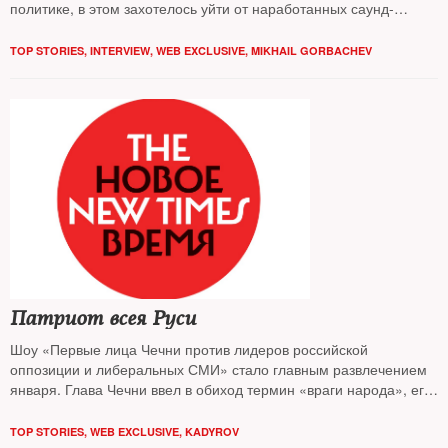
политике, в этом захотелось уйти от наработанных саунд-
байтов, поговорить прежде всего о нем самом. Из чего, каких
историй, эмоций, переживаний соткан человек, который не
TOP STORIES
,
INTERVIEW
,
WEB EXCLUSIVE
,
MIKHAIL GORBACHEV
испугался освободиться сам и дал право на выбор другим —
впервые за тысячу лет российской истории, — ответы перед
вами
Патриот всея Руси
Шоу «Первые лица Чечни против лидеров российской
оппозиции и либеральных СМИ» стало главным развлечением
января. Глава Чечни ввел в обиход термин «враги народа», его
свита поименно перечислила «шакалов», «мечтающих о
разрушении российского государства», а в Грозном прошел
TOP STORIES
,
WEB EXCLUSIVE
,
KADYROV