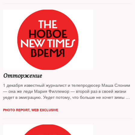
миллионный митинг в поддержку Рамзана Кадырова и
Владимира Путина. Очевидно, что пока мы стали свидетелями
первых серий — стоит ждать новых эпизодов. Памятуя судьбу
Анна Политковской, Натальи Эстемировой, Бориса Немцова,
хочется надеяться, что мелодрама не обернется трагедией и
кровью — как это бывало уже не раз. Кто является заказчиками,
продюсерами и сценаристами этого шоу, какие цели
преследуют игроки и что ждать на выходе — узнавал The New
Times
Отторжение
1 декабря известный журналист и телепродюсер Маша Слоним
— она же леди Мария Филлемор — второй раз в своей жизни
уедет в эмиграцию. Уедет потому, что больше не хочет зимы —
политической в том числе
PHOTO REPORT
,
WEB EXCLUSIVE