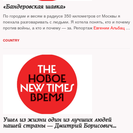
«Бандеровская шавка»
По городам и весям в радиусе 350 километров от Москвы я
поехала разговаривать с людьми. Я хотела понять, кто и почему
против войны, а кто и почему — за. Репортаж
Евгении Альбац
с
комментариями психолога, социолога и специалиста по
пропаганде
COUNTRY
Ушел из жизни один из лучших людей
нашей страны — Дмитрий Борисович
Зимин