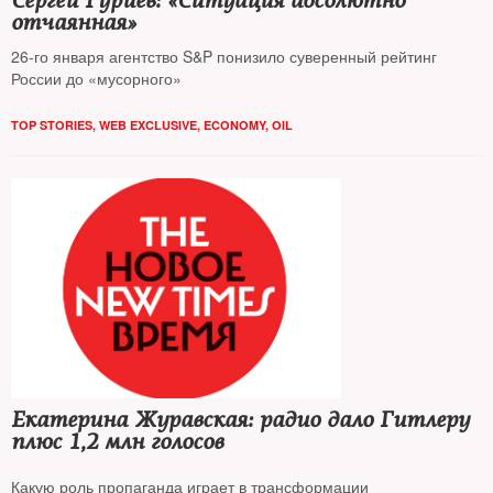
Сергей Гуриев: «Ситуация абсолютно
отчаянная»
26-го января агентство S&P понизило суверенный рейтинг
России до «мусорного»
TOP STORIES
,
WEB EXCLUSIVE
,
ECONOMY
,
OIL
Екатерина Журавская: радио дало Гитлеру
плюс 1,2 млн голосов
Какую роль пропаганда играет в трансформации