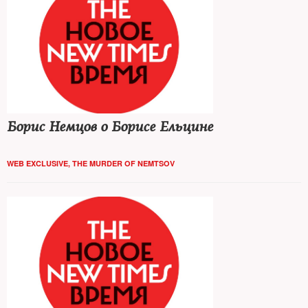
Бoрис Немцов о Борисе Ельцине
WEB EXCLUSIVE
,
THE MURDER OF NEMTSOV