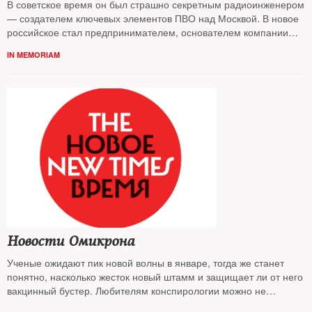
В советское время он был страшно секретным радиоинженером
— создателем ключевых элементов ПВО над Москвой. В новое
российское стал предпринимателем, основателем компании
мобильной связи "Вымпелком", потом — филантропом и
IN MEMORIAM
предпринимателем. В 2015 году его фонд "Династия", который
ежегодно отдавал на благотворительность 12 миллионов
долларов, был объявлен иностранным агентом. В 2021 году,
весной, он уехал за границу, где и скончался
Новости Омикрона
Ученые ожидают пик новой волны в январе, тогда же станет
понятно, насколько жесток новый штамм и защищает ли от него
вакцинный бустер. Любителям конспирологии можно не
беспокоиться, выяснил
The New Times