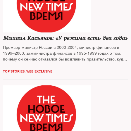
Михаил Касьянов: «У режима есть два года»
Премьер-министр России в 2000-2004, министр финансов в
1999–2000, замминистра финансов в 1995-1999 годах о том,
почему он сейчас отказался бы возглавить правительство, куда
катится рубль, зачем введены антисанкции и на сколько у
власти хватит денег
TOP STORIES
,
WEB EXCLUSIVE