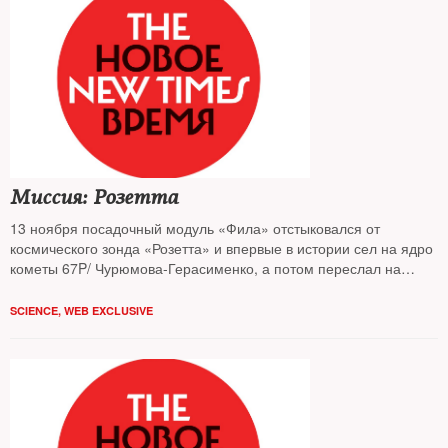
Миссия: Розетта
13 ноября посадочный модуль «Фила» отстыковался от
космического зонда «Розетта» и впервые в истории сел на ядро
кометы 67P/ Чурюмова-Герасименко, а потом переслал на
Землю снимки поверхности и звук кометы, которой 4 600 000
000 лет
SCIENCE
,
WEB EXCLUSIVE