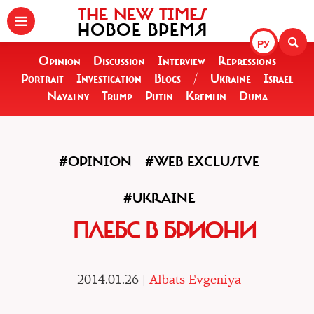
THE NEW TIMES
НОВОЕ ВРЕМЯ
РУ
Opinion
Discussion
Interview
Repressions
Portrait
Investigation
Blogs
/
Ukraine
Israel
Navalny
Trump
Putin
Kremlin
Duma
#OPINION
#WEB EXCLUSIVE
#UKRAINE
ПЛЕБС В БРИОНИ
2014.01.26 |
Albats Evgeniya