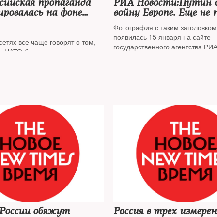
сийская пропаганда
РИА Новости:Путин о
ровалась на фоне
войну Европе. Еще не 
ния вокруг Украины
сдаться
Фотография с таким заголовком
появилась 15 января на сайте
етях все чаще говорят о том,
государственного агентства РИ
и НАТО будут атаковать
ых жителей страны
в России обяжут
Россия в трех измерен