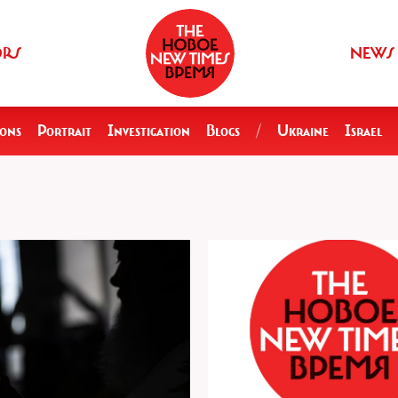
ORS
NEWS
ions
Portrait
Investigation
Blogs
/
Ukraine
Israel