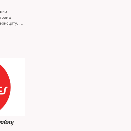
ение
страна
ебисциту, в
а, в третьем
дор
альность
войну