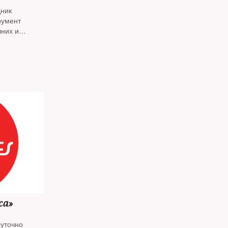
дник
румент
шних и
иста
Ивана
ают
давшего
о случаю 75-
са»
суточно