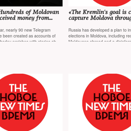
 Hundreds of Moldovan
«The Kremlin's goal is c
eceived money from
capture Moldova throug
 conduct anti-European
boxes, use us against U
s online
and turn us into a spr
ear, nearly 90 new Telegram
Russia has developed a plan to int
for hybrid attacks on t
e been created as accounts of
elections in Moldova, including rec
hodox parishes with stories about
Moldovans abroad and a disinfor
 Europe
campaign, Bloomberg has learne