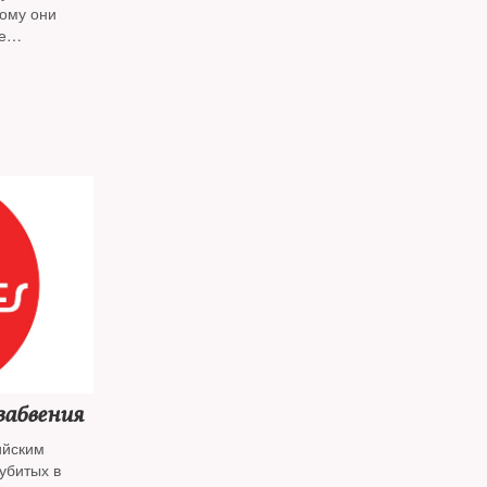
ому они
е
дные сайты.
 Колесников
,
ем
жавеющий
забвения
ийским
 убитых в