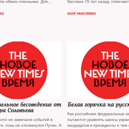
или обмен пленными. Для
Беслане 15 лет назад, отмечает
то был национальный праздник,
Игорь Яковенко
. А те, что вспо
кой пропаганды —
трагедии, продолжали воспроиз
KO
IGOR YAKOVENKO
е Кирилла Вышинского. С
лживые пропагандистские конст
ями — публицист
Игорь Яковенко
года
льное бесоведение от
Белая горячка на русс
а Соловьева
Как российские федеральные к
олго не замечали событий в
пытаются уравнять шансы укра
е, пока не откликнулся Путин. А
кандидатов в президенты и тем