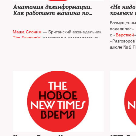
Анатомия дезинформации.
«Не надо
Как работает машина по
коленки 
созданию компромата
его ката
Возмущенны
учат на 
поделились
важном»
Маша Слоним
— Британский еженедельник
с «
Версткой
The Economist
рассказал о расследовании
«Разговоров
технологий создания фейков на примере
школе № 2 П
слухов об огромных тратах супруги
ОБЖ провел 
Владимира Зеленского Елены в заграничных
пропагандис
поездках