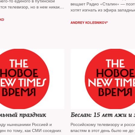
его-то единого в путинской
вещает Радио «Сталин» — поэт
тся телевизор, но в нем никаких
хотят изгнать из эфира западны
народного единства за время
радиостанции, а из Рунета запа
ублицисту
Игорю Яковенко
KO
Как отмечает колумнист
Андрей
ANDREY KOLESNIKOV*
не удалось
они еще верят в то, что лишени
аккредитаций можно спасти р
режим от дальнейшей эрозии
льный праздник
Беслан: 15 лет лжи и 
жду нынешними Россией и
Российскому телевизору и росс
ден по тому, как СМИ соседних
властям в этот день было не до