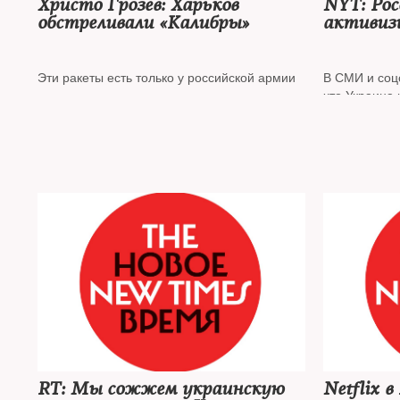
Христо Грозев: Харьков
NYT: Рос
обстреливали «Калибры»
активизи
напряже
Эти ракеты есть только у российской армии
В СМИ и соцс
что Украина 
русскоязычн
RT: Мы сожжем украинскую
Netflix 