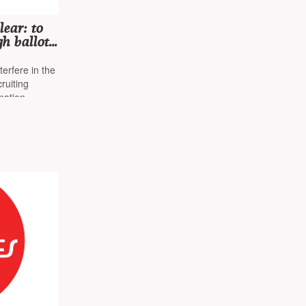
lear: to
h ballot
kraine
ingboard
erfere in the
he EU»
ruiting
mation
d