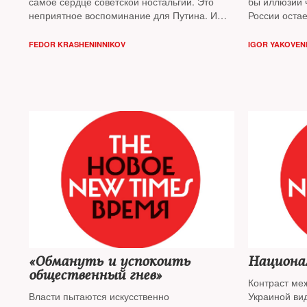
самое сердце советской ностальгии. Это
бы иллюзии ч
неприятное воспоминание для Путина. И
России остае
потому, отмечает политолог,
Федор
следов Дня 
Крашенинников
, радостный для Германии
праздника п
FEDOR KRASHENINNIKOV
IGOR YAKOVEN
день подавался в России с такими
обнаружить 
тоскливыми нотками
«Обмануть и успокоить
Национа
общественный гнев»
Контраст ме
Власти пытаются искусственно
Украиной ви