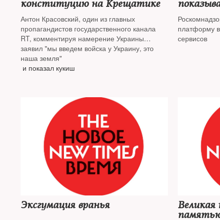
конституцию на Крещатике
показыва
и защищ
Антон Красовский, один из главных
Роскомнадзо
«гей-про
пропагандистов государственного канала
платформу в
RT, комментируя намерение Украины
сервисов
вступить в НАТО,
заявил "мы введем войска у Украину, это
наша земля"
и показал кукиш
Эксгумация вранья
Великая 
память