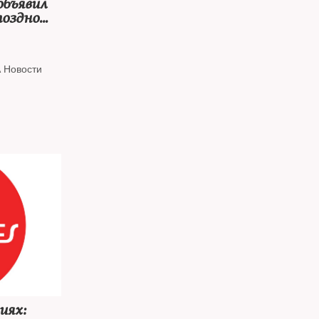
бъявил
поздно
А Новости
иях: