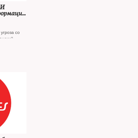
МИ
формации
ск в
угроза со
енский