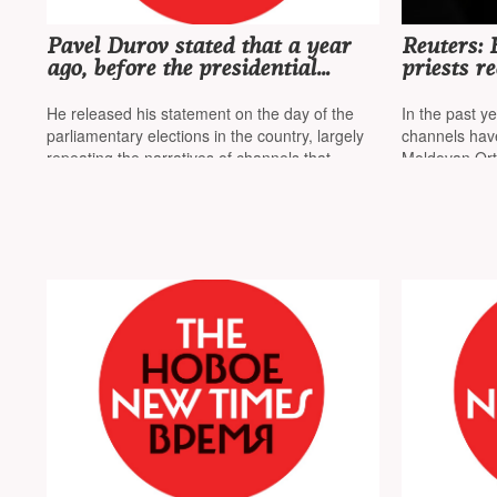
Pavel Durov stated that a year
Reuters:
ago, before the presidential
priests r
elections in Moldova, the French
Russia to
intelligence services tried to force
campaign
He released his statement on the day of the
In the past y
him to 'censor' channels
parliamentary elections in the country, largely
channels hav
repeating the narratives of channels that
Moldovan Ort
spread disinformation
a «decaying»