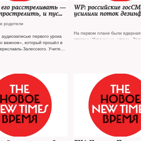
 его расстреливать —
WP: российские госС
прострелить, и пусть
усилили поток дезин
ют в коляске»: чему
за неделю до ввода вой
е родители
«Разговорах о
Украину
На первом плане были ядерная 
» аудиозаписью первого урока
стороны Украины и «клоун» Зел
 о важном», который прошёл в
ереславль-Залесского. Учитель
урок в худших традициях
тов