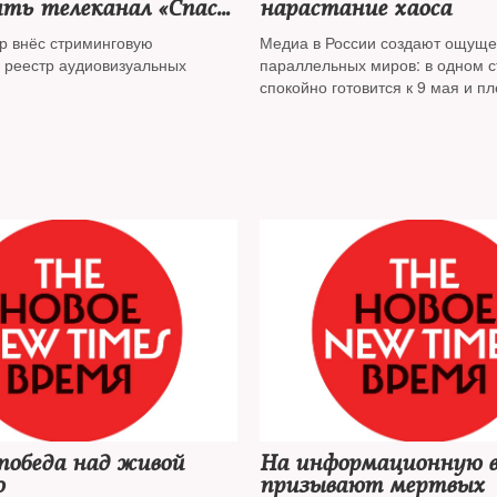
ть телеканал «Спас»
нарастание хаоса
ать зрителей от
р внёс стриминговую
Медиа в России создают ощущ
паганды»
 реестр аудиовизуальных
параллельных миров: в одном 
спокойно готовится к 9 мая и пл
другом страдает от коронавирус
— от падения цен на нефть.
Фе
Крашенинников
— о том, как ре
столкнулась с пропагандой
победа над живой
На информационную 
ю
призывают мертвых