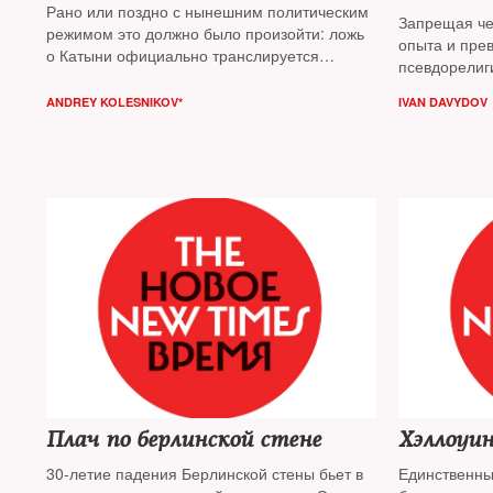
Рано или поздно с нынешним политическим
Запрещая че
режимом это должно было произойти: ложь
опыта и пре
о Катыни официально транслируется
псевдорелиг
государственным информационным
убивают жив
агентством. О том, как власти отметили день
ANDREY KOLESNIKOV*
IVAN DAVYDOV
публицист
И
рождения Сталина — публицист
Андрей
— тем больш
Колесников
установок св
Плач по берлинской стене
Хэллоуин
30-летие падения Берлинской стены бьет в
Единственны