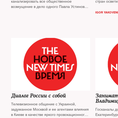
канализировать все общественное
стран освет
возмущение в дело одного Павла Устинова,
украинцев э
переложив при этом вину за неправомерный
для российс
IGOR YAKOVEN
приговор на его адвокатов, считают
освобождени
правозащитники
подробност
Диалог России с собой
Занимате
Владимир
Телевизионное общение с Украиной,
задуманное Москвой и ее агентами влияния
Госканалы д
в Киеве в качестве яркого провокационного
Екатеринбург