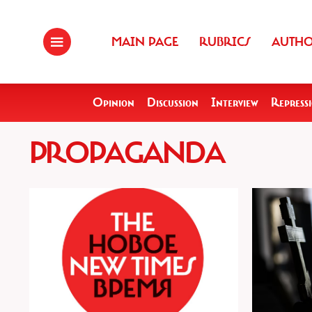
MAIN PAGE
RUBRICS
AUTH
Opinion
Discussion
Interview
Repress
PROPAGANDA