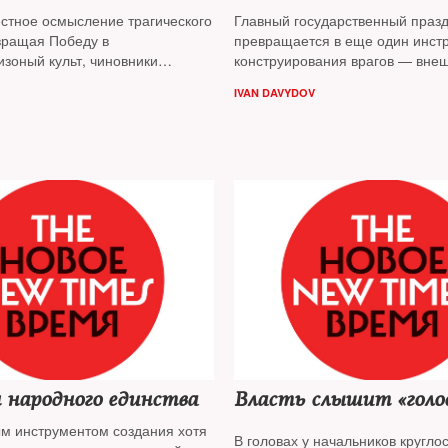
стное осмысление трагического
Главный государственный праз
вращая Победу в
превращается в еще один инст
изоный культ, чиновники
конструирования врагов — вне
ую память, констатирует
внутренних. По мнению публиц
IVAN DAVYDOV
ван Давыдов
. Чем ближе юбилей
Давыдова
, на это прямо указыв
е безумных инициатив снизу и
заявления Владимира Путина, 
ерху
старт юбилейным торжествам п
летия Победы
 народного единства
Власть слышит «голо
м инструментом создания хотя
В головах у начальников кругло