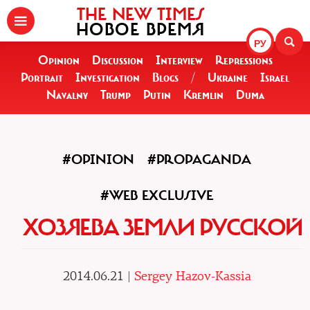
THE NEW TIMES
НОВОЕ ВРЕМЯ
РУ
Opinion
Discussion
Interview
Repressions
Portrait
Investigation
Blogs
/
Ukraine
Israel
Navalny
Trump
Putin
Kremlin
Duma
#OPINION
#PROPAGANDA
#WEB EXCLUSIVE
ХОЗЯЕВА ЗЕМЛИ РУССКОЙ
2014.06.21 |
Sergey Hazov-Kassia