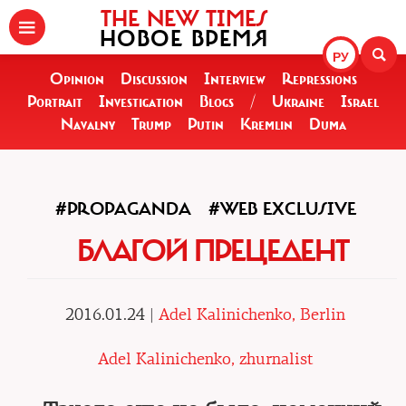
THE NEW TIMES
НОВОЕ ВРЕМЯ
РУ
Opinion
Discussion
Interview
Repressions
Portrait
Investigation
Blogs
/
Ukraine
Israel
Navalny
Trump
Putin
Kremlin
Duma
#PROPAGANDA
#WEB EXCLUSIVE
БЛАГОЙ ПРЕЦЕДЕНТ
2016.01.24 |
Adel Kalinichenko, Berlin
Adel Kalinichenko, zhurnalist